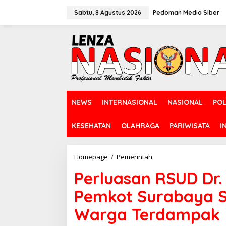
L
e
Sabtu, 8 Agustus 2026
Pedoman Media Siber
w
a
t
i
k
e
k
o
n
NEWS
INTERNASIONAL
NASIONAL
POL
t
e
n
KESEHATAN
OLAHRAGA
PARIWISATA
I
Homepage
/
Pemerintah
P
e
Perluasan RSUD Dr.
r
l
Pemkot Surabaya S
u
a
Warga Terdampak
s
a