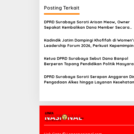
v
i
Posting Terkait
g
DPRD Surabaya Soroti Arisan Meow, Owner
a
Sepakat Kembalikan Dana Member Secara
s
Bertahap
Kadindik Jatim Dampingi Khofifah di Women’
i
Leadership Forum 2026, Perkuat Kepemimpi
p
Perempuan untuk Indonesia Berdampak
o
Ketua DPRD Surabaya Sebut Dana Banpol
Berperan Topang Pendidikan Politik Masyara
s
DPRD Surabaya Soroti Serapan Anggaran Di
Pengadaan Alkes hingga Layanan Kesehatan
Perhatian