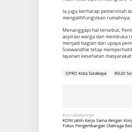
Ia juga berharap pemerintah da
mengalihfungsikan rumahnya, t
Menanggapi hal tersebut, Pe
aspirasi warga dan membuka rua
menjadi bagian dari upaya pe
Soewandhie tetap memperhatik
layanan kesehatan masyarakat 
DPRD Kota Surabaya
RSUD So
N
Pos sebelumnya
KONI Jatim Kerja Sama dengan Konj
a
Fokus Pengembangan Olahraga Bela