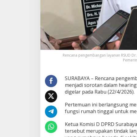
,
P
e
m
k
o
t
S
u
r
Rencana pengembangan layanan RSUD Dr. 
a
Pemerin
b
a
y
SURABAYA – Rencana pengemba
a
menjadi sorotan dalam hearing
S
i
digelar pada Rabu (22/4/2026).
a
p
Pertemuan ini berlangsung men
k
fungsi rumah tinggal untuk men
a
n
Ketua Komisi D DPRD Surabaya
S
o
tersebut merupakan tindak lan
l