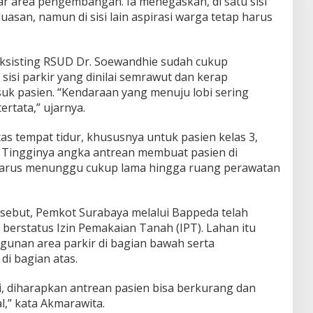
ar area pengembangan. Ia menegaskan, di satu sisi
san, namun di sisi lain aspirasi warga tetap harus
ksisting RSUD Dr. Soewandhie sudah cukup
sisi parkir yang dinilai semrawut dan kerap
k pasien. “Kendaraan yang menuju lobi sering
ertata,” ujarnya.
tas tempat tidur, khususnya untuk pasien kelas 3,
l. Tingginya angka antrean membuat pasien di
) harus menunggu cukup lama hingga ruang perawatan
sebut, Pemkot Surabaya melalui Bappeda telah
erstatus Izin Pemakaian Tanah (IPT). Lahan itu
unan area parkir di bagian bawah serta
i bagian atas.
 diharapkan antrean pasien bisa berkurang dan
l,” kata Akmarawita.