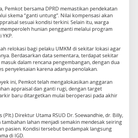
ga, Pemkot bersama DPRD memastikan pendekatan
ui skema “ganti untung”. Nilai kompensasi akan
raisal sesuai kondisi terkini. Selain itu, warga
n memperoleh hunian pengganti melalui program
i YKP.
h relokasi bagi pelaku UMKM di sekitar lokasi agar
nya. Berdasarkan data sementara, terdapat sekitar
g masuk dalam rencana pengembangan, dengan dua
es penyelesaian karena adanya penolakan.
yek ini, Pemkot telah mengalokasikan anggaran
uhan appraisal dan ganti rugi, dengan target
rkir baru ditargetkan mulai beroperasi pada akhir
(Plt.) Direktur Utama RSUD Dr. Soewandhie, dr. Billy,
tambahan lahan menjadi semakin mendesak seiring
n pasien. Kondisi tersebut berdampak langsung
ma di IGD.