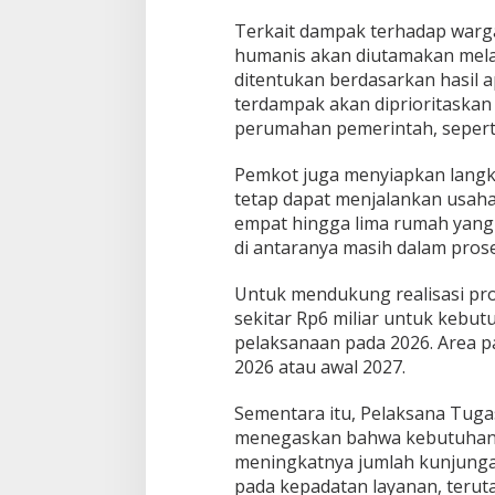
Terkait dampak terhadap war
humanis akan diutamakan melal
ditentukan berdasarkan hasil app
terdampak akan diprioritaska
perumahan pemerintah, sepert
Pemkot juga menyiapkan langka
tetap dapat menjalankan usaha
empat hingga lima rumah yan
di antaranya masih dalam pros
Untuk mendukung realisasi pro
sekitar Rp6 miliar untuk kebut
pelaksanaan pada 2026. Area pa
2026 atau awal 2027.
Sementara itu, Pelaksana Tugas 
menegaskan bahwa kebutuhan 
meningkatnya jumlah kunjunga
pada kepadatan layanan, teruta