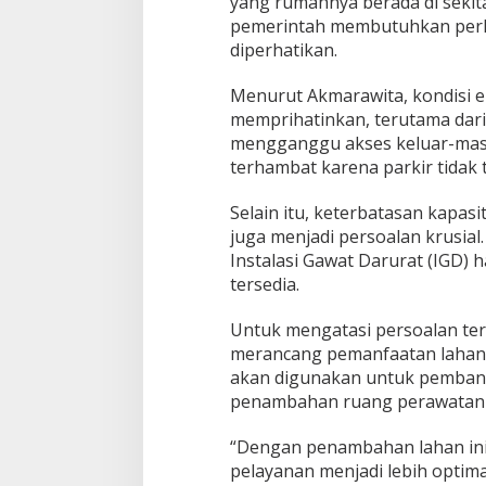
yang rumahnya berada di sekit
u
pemerintah membutuhkan perlua
s
diperhatikan.
i
u
n
Menurut Akmarawita, kondisi e
t
memprihatinkan, terutama dari 
u
mengganggu akses keluar-masu
k
terhambat karena parkir tidak t
W
a
r
Selain itu, keterbatasan kapasi
g
juga menjadi persoalan krusia
a
Instalasi Gawat Darurat (IGD
T
tersedia.
e
r
d
Untuk mengatasi persoalan ter
a
merancang pemanfaatan lahan b
m
akan digunakan untuk pembang
p
penambahan ruang perawatan d
a
k
“Dengan penambahan lahan ini,
pelayanan menjadi lebih optima