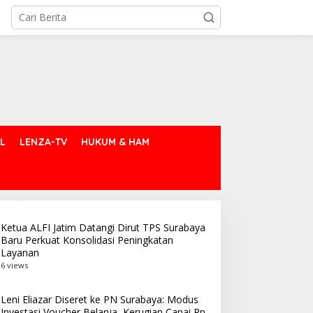
L
LENZA-TV
HUKUM & HAM
Ketua ALFI Jatim Datangi Dirut TPS Surabaya
Baru Perkuat Konsolidasi Peningkatan
Layanan
6 views
Leni Eliazar Diseret ke PN Surabaya: Modus
Investasi Voucher Belanja, Kerugian Capai Rp