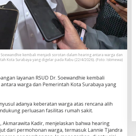
Soewandhie kembali menjadi sorotan dalam hearing antara warga dan
tah Kota Surabaya yang digelar pada Rabu (22/4/2026). (Foto: Istimewa)
ngan layanan RSUD Dr. Soewandhie kembali
 antara warga dan Pemerintah Kota Surabaya yang
yusul adanya keberatan warga atas rencana alih
dukung perluasan fasilitas rumah sakit.
, Akmarawita Kadir, menjelaskan bahwa hearing
jut dari permohonan warga, termasuk Lannie Tjandra