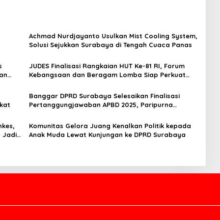
Achmad Nurdjayanto Usulkan Mist Cooling System,
Solusi Sejukkan Surabaya di Tengah Cuaca Panas
s
JUDES Finalisasi Rangkaian HUT Ke-81 RI, Forum
nan
Kebangsaan dan Beragam Lomba Siap Perkuat
Solidaritas Jurnalis DPRD Surabaya
Banggar DPRD Surabaya Selesaikan Finalisasi
kat
Pertanggungjawaban APBD 2025, Paripurna
Digelar 27 Juli
nkes,
Komunitas Gelora Juang Kenalkan Politik kepada
 Jadi
Anak Muda Lewat Kunjungan ke DPRD Surabaya