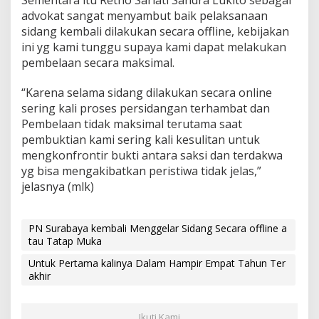
g
advokat sangat menyambut baik pelaksanaan
e
sidang kembali dilakukan secara offline, kebijakan
l
ini yg kami tunggu supaya kami dapat melakukan
a
pembelaan secara maksimal.
r
S
i
“Karena selama sidang dilakukan secara online
d
sering kali proses persidangan terhambat dan
a
Pembelaan tidak maksimal terutama saat
n
pembuktian kami sering kali kesulitan untuk
g
S
mengkonfrontir bukti antara saksi dan terdakwa
e
yg bisa mengakibatkan peristiwa tidak jelas,”
c
jelasnya (mlk)
a
r
a
PN Surabaya kembali Menggelar Sidang Secara offline a
o
tau Tatap Muka
ff
l
Untuk Pertama kalinya Dalam Hampir Empat Tahun Ter
i
akhir
n
e
a
Ikuti Kami