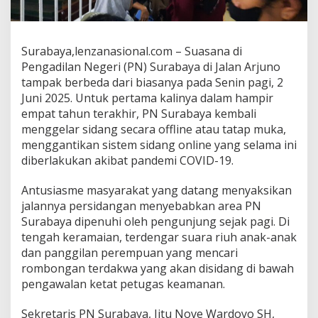
a
l
a
m
Surabaya,lenzanasional.com – Suasana di
H
Pengadilan Negeri (PN) Surabaya di Jalan Arjuno
a
tampak berbeda dari biasanya pada Senin pagi, 2
m
Juni 2025. Untuk pertama kalinya dalam hampir
p
i
empat tahun terakhir, PN Surabaya kembali
r
menggelar sidang secara offline atau tatap muka,
E
menggantikan sistem sidang online yang selama ini
m
diberlakukan akibat pandemi COVID-19.
p
a
t
Antusiasme masyarakat yang datang menyaksikan
T
jalannya persidangan menyebabkan area PN
a
Surabaya dipenuhi oleh pengunjung sejak pagi. Di
h
tengah keramaian, terdengar suara riuh anak-anak
u
dan panggilan perempuan yang mencari
n
T
rombongan terdakwa yang akan disidang di bawah
e
pengawalan ketat petugas keamanan.
r
a
Sekretaris PN Surabaya, Jitu Nove Wardoyo SH,
k