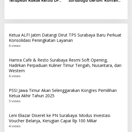
Tetapkan Kakak Ketua DPD
Surabaya Geram: Konten
Kejari Probolinggo
RI Sebagai DPO Kasus Tipu
SARA Pengacau Persatuan
Gelap Rp33 Miliar
Harus Diproses Hukum
Ketua ALFI Jatim Datangi Dirut TPS Surabaya Baru Perkuat
Konsolidasi Peningkatan Layanan
6 views
Hamra Cafe & Resto Surabaya Resmi Soft Opening,
Hadirkan Perpaduan Kuliner Timur Tengah, Nusantara, dan
Western
6 views
PSSI Jawa Timur Akan Selenggarakan Kongres Pemilihan
Ketua Akhir Tahun 2025
5 views
Leni Eliazar Diseret ke PN Surabaya: Modus Investasi
Voucher Belanja, Kerugian Capai Rp 100 Miliar
4 views