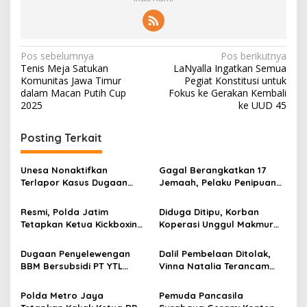
t
a
u
T
a
N
Pos sebelumnya
Pos berikutnya
t
Tenis Meja Satukan
LaNyalla Ingatkan Semua
a
a
Komunitas Jawa Timur
Pegiat Konstitusi untuk
p
v
dalam Macan Putih Cup
Fokus ke Gerakan Kembali
M
2025
ke UUD 45
u
i
k
g
a
Posting Terkait
a
s
Unesa Nonaktifkan
Gagal Berangkatkan 17
Terlapor Kasus Dugaan
Jemaah, Pelaku Penipuan
i
Kekerasan Verbal dari
Umrah Diringkus Satreskrim
p
Kegiatan Kampus demi
Polres Pamekasan
Resmi, Polda Jatim
Diduga Ditipu, Korban
Kelancaran Penanganan
Tetapkan Ketua Kickboxing
Koperasi Unggul Makmur
o
Jatim Sebagai Tersangka
Mengadu ke LaNyalla
s
Dugaan Kekerasan Seksual
Dugaan Penyelewengan
Dalil Pembelaan Ditolak,
BBM Bersubsidi PT YTL
Vinna Natalia Terancam
Jawa Timur, Ketua Umum
Hukuman Penjara
Brikom TKN Beri
Polda Metro Jaya
Pemuda Pancasila
Keterangan Tambahan ke