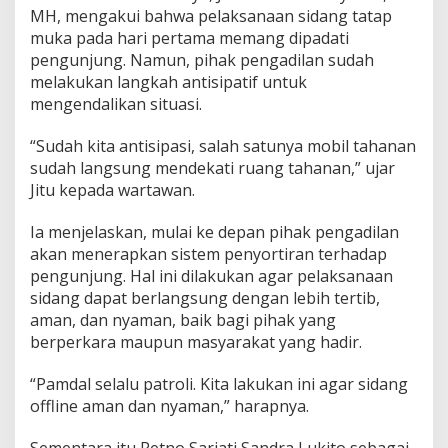
MH, mengakui bahwa pelaksanaan sidang tatap
h
i
muka pada hari pertama memang dipadati
r
pengunjung. Namun, pihak pengadilan sudah
,
melakukan langkah antisipatif untuk
P
mengendalikan situasi.
N
S
u
“Sudah kita antisipasi, salah satunya mobil tahanan
r
sudah langsung mendekati ruang tahanan,” ujar
a
Jitu kepada wartawan.
b
a
Ia menjelaskan, mulai ke depan pihak pengadilan
y
a
akan menerapkan sistem penyortiran terhadap
k
pengunjung. Hal ini dilakukan agar pelaksanaan
e
sidang dapat berlangsung dengan lebih tertib,
m
aman, dan nyaman, baik bagi pihak yang
b
a
berperkara maupun masyarakat yang hadir.
l
i
“Pamdal selalu patroli. Kita lakukan ini agar sidang
M
offline aman dan nyaman,” harapnya.
e
n
Sementara itu Retno Sariati Sandra Lukito sebagai
g