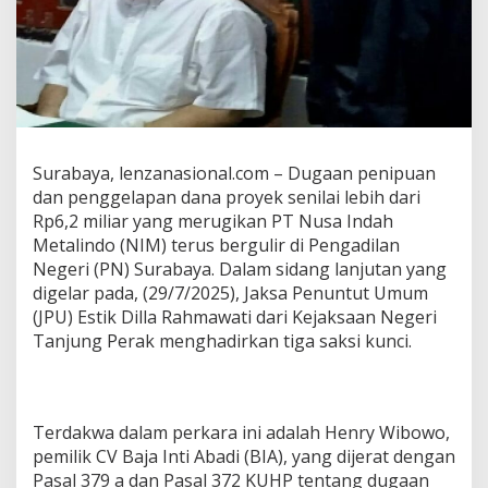
k
a
n
U
a
n
g
P
e
Surabaya, lenzanasional.com – Dugaan penipuan
r
dan penggelapan dana proyek senilai lebih dari
u
Rp6,2 miliar yang merugikan PT Nusa Indah
s
Metalindo (NIM) terus bergulir di Pengadilan
a
Negeri (PN) Surabaya. Dalam sidang lanjutan yang
h
a
digelar pada, (29/7/2025), Jaksa Penuntut Umum
a
(JPU) Estik Dilla Rahmawati dari Kejaksaan Negeri
n
Tanjung Perak menghadirkan tiga saksi kunci.
S
e
b
e
s
Terdakwa dalam perkara ini adalah Henry Wibowo,
a
pemilik CV Baja Inti Abadi (BIA), yang dijerat dengan
r
Pasal 379 a dan Pasal 372 KUHP tentang dugaan
6