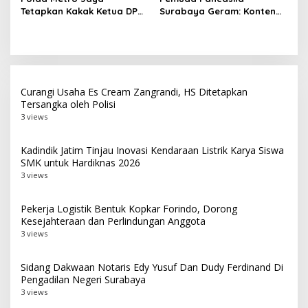
Keterangan Tambahan ke
Tetapkan Kakak Ketua DPD
Surabaya Geram: Konten
Kejari Probolinggo
RI Sebagai DPO Kasus Tipu
SARA Pengacau Persatuan
Gelap Rp33 Miliar
Harus Diproses Hukum
Curangi Usaha Es Cream Zangrandi, HS Ditetapkan
Tersangka oleh Polisi
3 views
Kadindik Jatim Tinjau Inovasi Kendaraan Listrik Karya Siswa
SMK untuk Hardiknas 2026
3 views
Pekerja Logistik Bentuk Kopkar Forindo, Dorong
Kesejahteraan dan Perlindungan Anggota
3 views
Sidang Dakwaan Notaris Edy Yusuf Dan Dudy Ferdinand Di
Pengadilan Negeri Surabaya
3 views