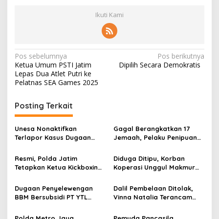
Ikuti Kami
N
Pos sebelumnya
Pos berikutnya
Ketua Umum PSTI Jatim
Dipilih Secara Demokratis
a
Lepas Dua Atlet Putri ke
v
Pelatnas SEA Games 2025
i
Posting Terkait
g
a
Unesa Nonaktifkan
Gagal Berangkatkan 17
s
Terlapor Kasus Dugaan
Jemaah, Pelaku Penipuan
Kekerasan Verbal dari
Umrah Diringkus Satreskrim
i
Kegiatan Kampus demi
Polres Pamekasan
Resmi, Polda Jatim
Diduga Ditipu, Korban
p
Kelancaran Penanganan
Tetapkan Ketua Kickboxing
Koperasi Unggul Makmur
Jatim Sebagai Tersangka
Mengadu ke LaNyalla
o
Dugaan Kekerasan Seksual
Dugaan Penyelewengan
Dalil Pembelaan Ditolak,
s
BBM Bersubsidi PT YTL
Vinna Natalia Terancam
Jawa Timur, Ketua Umum
Hukuman Penjara
Brikom TKN Beri
Polda Metro Jaya
Pemuda Pancasila