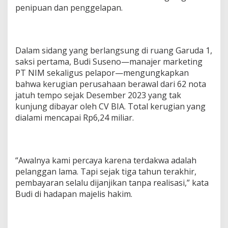
penipuan dan penggelapan.
,
2
M
i
l
Dalam sidang yang berlangsung di ruang Garuda 1,
i
saksi pertama, Budi Suseno—manajer marketing
a
r
PT NIM sekaligus pelapor—mengungkapkan
T
bahwa kerugian perusahaan berawal dari 62 nota
e
jatuh tempo sejak Desember 2023 yang tak
r
kunjung dibayar oleh CV BIA. Total kerugian yang
d
dialami mencapai Rp6,24 miliar.
a
k
w
a
H
“Awalnya kami percaya karena terdakwa adalah
e
pelanggan lama. Tapi sejak tiga tahun terakhir,
n
r
pembayaran selalu dijanjikan tanpa realisasi,” kata
y
Budi di hadapan majelis hakim.