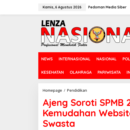
L
e
Kamis, 6 Agustus 2026
Pedoman Media Siber
w
a
t
i
k
e
k
o
n
NEWS
INTERNASIONAL
NASIONAL
POL
t
e
n
KESEHATAN
OLAHRAGA
PARIWISATA
I
Homepage
/
Pendidikan
A
j
Ajeng Soroti SPMB 
e
n
Kemudahan Website
g
S
Swasta
o
r