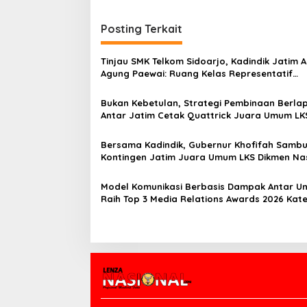
v
i
Posting Terkait
g
a
Tinjau SMK Telkom Sidoarjo, Kadindik Jatim A
s
Agung Paewai: Ruang Kelas Representatif
Tingkatkan Kualitas Pembelajaran
i
Bukan Kebetulan, Strategi Pembinaan Berlap
p
Antar Jatim Cetak Quattrick Juara Umum LK
Nasional
o
Bersama Kadindik, Gubernur Khofifah Sambu
s
Kontingen Jatim Juara Umum LKS Dikmen Na
2026 di Grahadi
Model Komunikasi Berbasis Dampak Antar U
Raih Top 3 Media Relations Awards 2026 Kate
Siaran Pers Terbaik