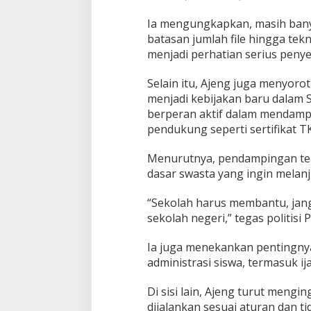
h
S
Ia mengungkapkan, masih banya
w
batasan jumlah file hingga tekni
a
menjadi perhatian serius peny
s
t
Selain itu, Ajeng juga menyo
a
menjadi kebijakan baru dalam S
berperan aktif dalam mendamp
pendukung seperti sertifikat T
Menurutnya, pendampingan ter
dasar swasta yang ingin melan
“Sekolah harus membantu, jan
sekolah negeri,” tegas politisi 
Ia juga menekankan pentingny
administrasi siswa, termasuk i
Di sisi lain, Ajeng turut meng
dijalankan sesuai aturan dan t