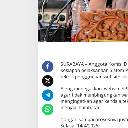
a
h
a
n
W
e
b
s
i
t
e
d
SURABAYA – Anggota Komisi D 
a
n
kesiapan pelaksanaan Sistem P
P
teknis penggunaan website ser
e
r
Ajeng menegaskan, website SP
a
agar tidak membingungkan wali
n
S
mengingatkan agar kendala te
e
menjadi hambatan.
k
o
“Jangan sampai prosesnya justr
l
Selasa (14/4/2026).
a