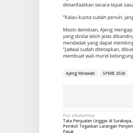
dimanfaatkan secara tepat sas
“Kalau kuota sudah penuh, jan
Meski demikian, Ajeng mengapr
yang dinilai lebih jelas diban
mendadak yang dapat membin
“Jadwal sudah ditetapkan, dibu
membuat wali murid kebingung
Ajeng Wirawati
SPMB 2026
N
Pos sebelumnya
Tata Penjualan Unggas di Surabaya
a
Pemkot Tegaskan Larangan Penyemb
Pasar