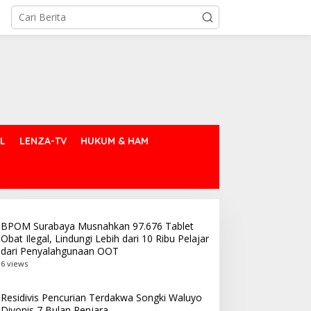
L
LENZA-TV
HUKUM & HAM
BPOM Surabaya Musnahkan 97.676 Tablet
Obat Ilegal, Lindungi Lebih dari 10 Ribu Pelajar
dari Penyalahgunaan OOT
6 views
Residivis Pencurian Terdakwa Songki Waluyo
Divonis 7 Bulan Penjara