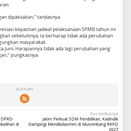
aran.
gan dipaksakan,” tandasnya.
esiasi kepastian jadwal pelaksanaan SPMB tahun ini
dingkan sebelumnya. Ia berharap tidak ada perubahan
gungkan masyarakat.
ka Juni. Harapannya tidak ada lagi perubahan yang
an,” pungkasnya.
Ikuti Kami
Pos berikutnya
, DPRD-
Jatim Perkuat SDM Pendidikan, Kadindik
elihan di
Dampingi Mendikdasmen di Musrenbang RKPD
2027