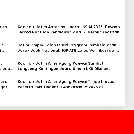
ries
Kadindik Jatim Apresiasi Juara LKS AI 2026, Revano
Terima Bantuan Pendidikan dari Gubernur Khofifah
is
Jatim Pimpin Calon Murid Program Pembelajaran
S
Jarak Jauh Nasional, 109 ATS Lolos Verifikasi dan
Siap Belajar
t
Kadindik Jatim Aries Agung Paewai Sambut
sional
Langsung Kontingen Juara Umum LKS Dikmen
Nasional 2026 di Pasar Turi
nesa
Kadindik Jatim Aries Agung Paewai Tinjau Inovasi
gori
Peserta PKN Tingkat II Angkatan IV 2026 di
Makassar