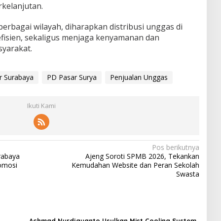
rkelanjutan.
bagai wilayah, diharapkan distribusi unggas di
efisien, sekaligus menjaga kenyamanan dan
yarakat.
r Surabaya
PD Pasar Surya
Penjualan Unggas
Ikuti Kami
Pos berikutnya
urabaya
Ajeng Soroti SPMB 2026, Tekankan
omosi
Kemudahan Website dan Peran Sekolah
Swasta
Achmad Nurdjayanto Usulkan Mist Cooling System,