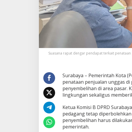
D
-
P
e
m
k
o
t
T
e
Suasana rapat dengar pendapat terkait penataan 
g
a
s
k
Surabaya – Pemerintah Kota 
a
penataan penjualan unggas di p
n
L
penyembelihan di area pasar. 
a
lingkungan sekaligus memberi
r
a
Ketua Komisi B DPRD Surabaya
n
pedagang tetap diperbolehkan
g
a
penyembelihan harus dilakuka
n
pemerintah.
P