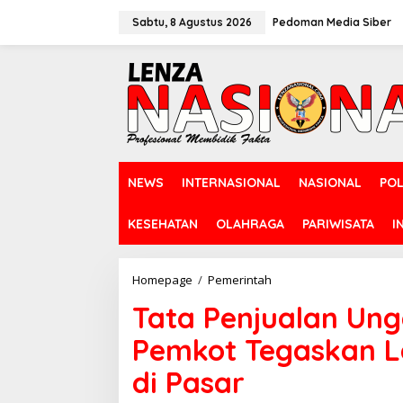
L
e
Sabtu, 8 Agustus 2026
Pedoman Media Siber
w
a
t
i
k
e
k
o
n
NEWS
INTERNASIONAL
NASIONAL
POL
t
e
n
KESEHATAN
OLAHRAGA
PARIWISATA
I
Homepage
/
Pemerintah
T
a
Tata Penjualan Ung
t
a
Pemkot Tegaskan 
P
e
di Pasar
n
j