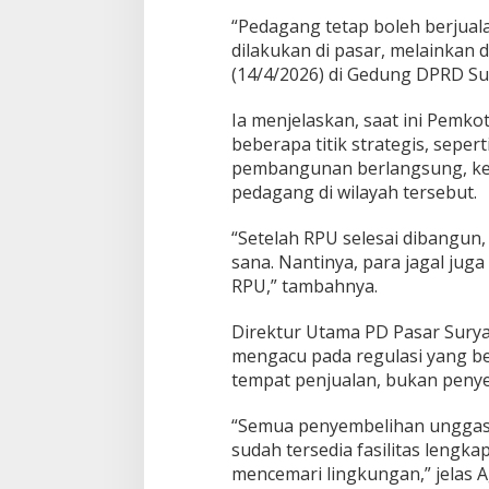
e
“Pedagang tetap boleh berjuala
n
dilakukan di pasar, melainkan d
y
e
(14/4/2026) di Gedung DPRD Su
m
b
Ia menjelaskan, saat ini Pemk
e
beberapa titik strategis, sep
l
pembangunan berlangsung, keb
i
h
pedagang di wilayah tersebut.
a
n
“Setelah RPU selesai dibangun
d
sana. Nantinya, para jagal juga
i
RPU,” tambahnya.
P
a
s
Direktur Utama PD Pasar Surya
a
mengacu pada regulasi yang be
r
tempat penjualan, bukan peny
“Semua penyembelihan unggas d
sudah tersedia fasilitas lengk
mencemari lingkungan,” jelas A