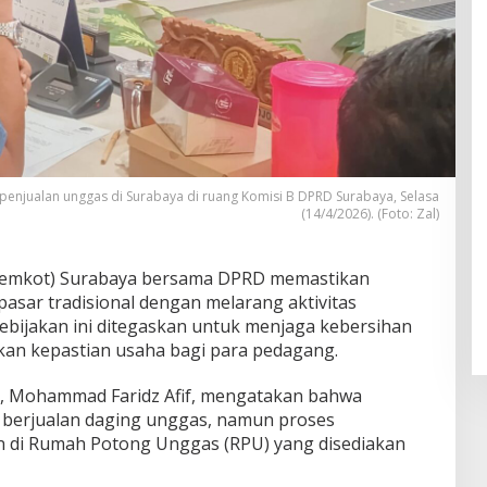
penjualan unggas di Surabaya di ruang Komisi B DPRD Surabaya, Selasa
(14/4/2026). (Foto: Zal)
(Pemkot) Surabaya bersama DPRD memastikan
asar tradisional dengan melarang aktivitas
Kebijakan ini ditegaskan untuk menjaga kebersihan
kan kepastian usaha bagi para pedagang.
, Mohammad Faridz Afif, mengatakan bahwa
 berjualan daging unggas, namun proses
n di Rumah Potong Unggas (RPU) yang disediakan