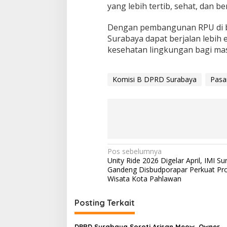
yang lebih tertib, sehat, dan be
Dengan pembangunan RPU di ber
Surabaya dapat berjalan lebih 
kesehatan lingkungan bagi mas
Komisi B DPRD Surabaya
Pasa
N
Pos sebelumnya
Unity Ride 2026 Digelar April, IMI S
a
Gandeng Disbudporapar Perkuat Pr
v
Wisata Kota Pahlawan
i
Posting Terkait
g
a
DPRD Surabaya Soroti Arisan Meow, Owner