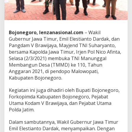
M
M
D
k
e
-
B
ojonegoro, lenzanasional.com
– Wakil
1
Gubernur Jawa Timur, Emil Elestianto Dardak, dan
1
Pangdam V Brawijaya, Mayjend TNI Suharyanto,
0
bersama Kapolda Jawa Timur, Irjen Pol Nico Afinta,
D
i
Selasa (2/3/2021) membuka TNI Manunggal
B
Membangun Desa (TMMD) ke 110, Tahun
o
Anggaran 2021, di pendopo Malowopati,
j
Kabupaten Bojonegoro.
o
n
e
Kegiatan ini juga dihadiri oleh Bupati Bojonegoro,
g
Forkopimda Kabupaten Bojonegoro, Pejabat
o
Utama Kodam V Brawijaya, dan Pejabat Utama
r
Polda Jatim.
o
Dalam sambutannya, Wakil Gubernur Jawa Timur
Emil Elestianto Dardak, menyampaikan. Dengan