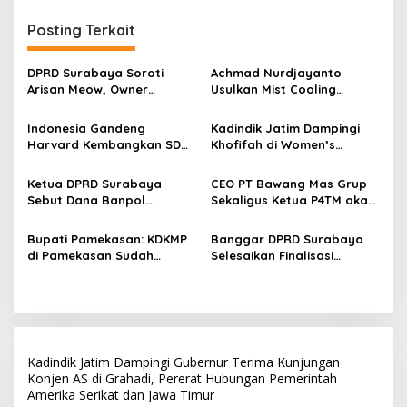
g
Posting Terkait
a
s
DPRD Surabaya Soroti
Achmad Nurdjayanto
i
Arisan Meow, Owner
Usulkan Mist Cooling
p
Sepakat Kembalikan Dana
System, Solusi Sejukkan
Member Secara Bertahap
Surabaya di Tengah Cuaca
Indonesia Gandeng
Kadindik Jatim Dampingi
o
Panas
Harvard Kembangkan SDM
Khofifah di Women’s
s
Unggul dan Riset Berkelas
Leadership Forum 2026,
Dunia
Perkuat Kepemimpinan
Ketua DPRD Surabaya
CEO PT Bawang Mas Grup
Perempuan untuk Indonesia
Sebut Dana Banpol
Sekaligus Ketua P4TM akan
Berdampak
Berperan Topang
Memperjuangkan Petani
Pendidikan Politik
Tembakau di Madura
Bupati Pamekasan: KDKMP
Banggar DPRD Surabaya
Masyarakat
di Pamekasan Sudah
Selesaikan Finalisasi
Beroperasi, Target 180 Unit
Pertanggungjawaban APBD
Selesai Akhir Juli 2026
2025, Paripurna Digelar 27
Juli
Kadindik Jatim Dampingi Gubernur Terima Kunjungan
Konjen AS di Grahadi, Pererat Hubungan Pemerintah
Amerika Serikat dan Jawa Timur