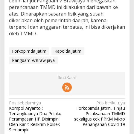
Lebih lanjut Pangdam V Brawijaya menegaskan,
perencanaan TMMD ini dilakukan dari bawah ke
atas. Diharapkan sasaran fisik yang susah
dikerjakan oleh pemerintah daerah, karena
terpencil dan anggaran terbatas, ini bisa dikerjakan
oleh TMMD.
Forkopimda Jatim
Kapolda Jatim
Pangdam V/Brawijaya
Ikuti Kami
N
Pos sebelumnya
Pos berikutnya
Kompol Aryanto :
Forkopimda Jatim, Tinjau
a
Tertangkapnya Dua Pelaku
Pelaksanaan TMMD
v
Perampasan HP Dipimpin
sekaligus cek PPKM Mikro
Oleh Kanit Reskrim Polsek
Penanganan Covid-19
i
Semampir