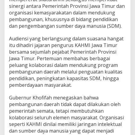
t
sinergi antara Pemerintah Provinsi Jawa Timur dan
S
organisasi kemasyarakatan dalam mendukung
i
pembangunan, khususnya di bidang pendidikan
n
dan pengembangan sumber daya manusia (SDM).
e
r
g
Audiensi yang berlangsung dalam suasana hangat
i
itu dihadiri jajaran pengurus KAHMI Jawa Timur
d
bersama sejumlah pejabat Pemerintah Provinsi
e
Jawa Timur. Pertemuan membahas berbagai
n
g
peluang kolaborasi dalam mendukung program
a
pembangunan daerah melalui penguatan kualitas
n
pendidikan, peningkatan kapasitas SDM, hingga
K
pemberdayaan masyarakat.
A
H
M
Gubernur Khofifah menegaskan bahwa
I
pembangunan daerah tidak dapat dilakukan oleh
u
pemerintah semata, tetapi membutuhkan
n
kolaborasi seluruh elemen masyarakat. Organisasi
t
seperti KAHMI dinilai memiliki jaringan intelektual
u
k
dan sumber daya manusia yang dapat menjadi
D