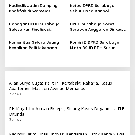
p
Member Secara Bertahap
Surabaya di Tengah Cuaca
Kadindik Jatim Dampingi
Ketua DPRD Surabaya
Panas
Khofifah di Women’s
Sebut Dana Banpol
o
Leadership Forum 2026,
Berperan Topang
s
Perkuat Kepemimpinan
Pendidikan Politik
Banggar DPRD Surabaya
DPRD Surabaya Soroti
Perempuan untuk Indonesia
Masyarakat
Selesaikan Finalisasi
Serapan Anggaran Dinkes,
Berdampak
Pertanggungjawaban APBD
Pengadaan Alkes hingga
2025, Paripurna Digelar 27
Layanan Kesehatan Jadi
Komunitas Gelora Juang
Komisi D DPRD Surabaya
Juli
Perhatian
Kenalkan Politik kepada
Minta RSUD BDH Susun
Anak Muda Lewat
Target Pendapatan Lebih
Kunjungan ke DPRD
Rasional
Surabaya
Allan Surya Gugat Pailit PT Kertabakti Raharja, Kasus
Apartemen Madison Avenue Memanas
7 views
PH Kingditho Ajukan Eksepsi, Sidang Kasus Dugaan UU ITE
Ditunda
3 views
Kadindik Jatim Tinjau Inovasi Kendaraan Listrik Karya Siswa