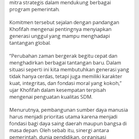
mitra strategis dalam mendukung berbagai
u
program pemerintah.
k
u
Komitmen tersebut sejalan dengan pandangan
n
g
Khofifah mengenai pentingnya menyiapkan
P
generasi unggul yang mampu menghadapi
e
tantangan global.
m
b
“Perubahan zaman bergerak begitu cepat dan
a
n
menghadirkan berbagai tantangan baru. Dalam
g
situasi seperti ini kita membutuhkan generasi yang
u
tidak hanya cerdas, tetapi juga memiliki karakter
n
kuat, integritas, dan fondasi moral yang kokoh,”
a
n
ujar Khofifah dalam kesempatan terpisah
S
mengenai penguatan kualitas SDM.
D
M
Menurutnya, pembangunan sumber daya manusia
d
harus menjadi prioritas utama karena menjadi
a
n
fondasi bagi daya saing daerah maupun bangsa di
P
masa depan. Oleh sebab itu, sinergi antara
e
pemerintah, dunia pendidikan, organisasi