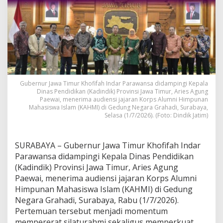
m
p
i
n
g
i
K
a
d
Gubernur Jawa Timur Khofifah Indar Parawansa didampingi Kepala
i
Dinas Pendidikan (Kadindik) Provinsi Jawa Timur, Aries Agung
n
Paewai, menerima audiensi jajaran Korps Alumni Himpunan
d
Mahasiswa Islam (KAHMI) di Gedung Negara Grahadi, Surabaya,
i
Selasa (1/7/2026). (Foto: Dindik Jatim)
k
J
a
SURABAYA – Gubernur Jawa Timur Khofifah Indar
t
Parawansa didampingi Kepala Dinas Pendidikan
i
(Kadindik) Provinsi Jawa Timur, Aries Agung
m
P
Paewai, menerima audiensi jajaran Korps Alumni
e
Himpunan Mahasiswa Islam (KAHMI) di Gedung
r
Negara Grahadi, Surabaya, Rabu (1/7/2026).
k
Pertemuan tersebut menjadi momentum
u
mempererat silaturahmi sekaligus memperkuat
a