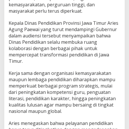
n
kemasyarakatan, perguruan tinggi, dan
d
masyarakat perlu terus diperkuat.
i
d
i
Kepala Dinas Pendidikan Provinsi Jawa Timur Aries
k
Agung Paewai yang turut mendampingi Gubernur
a
dalam audiensi tersebut menyampaikan bahwa
n
Dinas Pendidikan selalu membuka ruang
kolaborasi dengan berbagai pihak untuk
mempercepat transformasi pendidikan di Jawa
Timur.
Kerja sama dengan organisasi kemasyarakatan
maupun lembaga pendidikan diharapkan mampu
memperkuat berbagai program strategis, mulai
dari peningkatan kompetensi guru, penguatan
literasi, pendidikan karakter, hingga peningkatan
kualitas lulusan agar mampu bersaing di tingkat
nasional maupun global.
Aries menegaskan bahwa pelayanan pendidikan