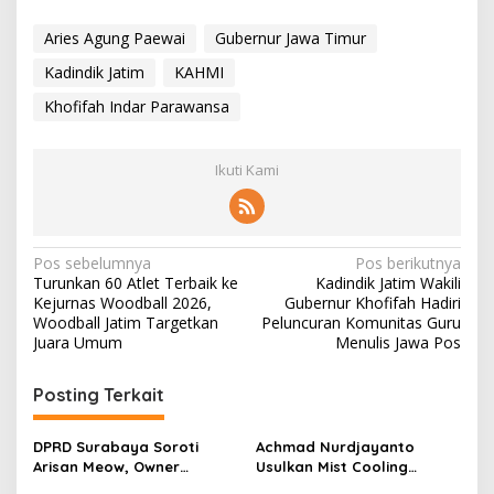
Aries Agung Paewai
Gubernur Jawa Timur
Kadindik Jatim
KAHMI
Khofifah Indar Parawansa
Ikuti Kami
N
Pos sebelumnya
Pos berikutnya
Turunkan 60 Atlet Terbaik ke
Kadindik Jatim Wakili
a
Kejurnas Woodball 2026,
Gubernur Khofifah Hadiri
v
Woodball Jatim Targetkan
Peluncuran Komunitas Guru
Juara Umum
Menulis Jawa Pos
i
g
Posting Terkait
a
s
DPRD Surabaya Soroti
Achmad Nurdjayanto
Arisan Meow, Owner
Usulkan Mist Cooling
i
Sepakat Kembalikan Dana
System, Solusi Sejukkan