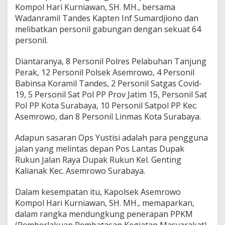
Kompol Hari Kurniawan, SH. MH., bersama
l
a
Wadanramil Tandes Kapten Inf Sumardjiono dan
r
melibatkan personil gabungan dengan sekuat 64
O
personil.
p
s
Diantaranya, 8 Personil Polres Pelabuhan Tanjung
Y
u
Perak, 12 Personil Polsek Asemrowo, 4 Personil
s
Babinsa Koramil Tandes, 2 Personil Satgas Covid-
t
19, 5 Personil Sat Pol PP Prov Jatim 15, Personil Sat
i
Pol PP Kota Surabaya, 10 Personil Satpol PP Kec.
s
Asemrowo, dan 8 Personil Linmas Kota Surabaya.
i
S
k
Adapun sasaran Ops Yustisi adalah para pengguna
a
jalan yang melintas depan Pos Lantas Dupak
l
Rukun Jalan Raya Dupak Rukun Kel. Genting
a
Kalianak Kec. Asemrowo Surabaya.
B
e
s
Dalam kesempatan itu, Kapolsek Asemrowo
a
Kompol Hari Kurniawan, SH. MH., memaparkan,
r
dalam rangka mendungkung penerapan PPKM
(Pemberlakuan Pembatasan Kegiatan Masyarakat),