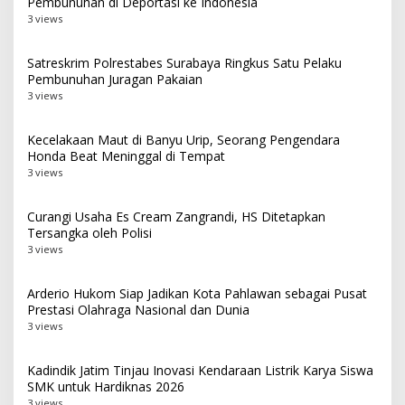
Pembunuhan di Deportasi ke Indonesia
3 views
Satreskrim Polrestabes Surabaya Ringkus Satu Pelaku
Pembunuhan Juragan Pakaian
3 views
Kecelakaan Maut di Banyu Urip, Seorang Pengendara
Honda Beat Meninggal di Tempat
3 views
Curangi Usaha Es Cream Zangrandi, HS Ditetapkan
Tersangka oleh Polisi
3 views
Arderio Hukom Siap Jadikan Kota Pahlawan sebagai Pusat
Prestasi Olahraga Nasional dan Dunia
3 views
Kadindik Jatim Tinjau Inovasi Kendaraan Listrik Karya Siswa
SMK untuk Hardiknas 2026
3 views