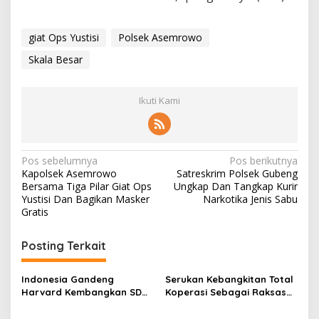
giat Ops Yustisi
Polsek Asemrowo
Skala Besar
Ikuti Kami
N
Pos sebelumnya
Pos berikutnya
Kapolsek Asemrowo
Satreskrim Polsek Gubeng
a
Bersama Tiga Pilar Giat Ops
Ungkap Dan Tangkap Kurir
v
Yustisi Dan Bagikan Masker
Narkotika Jenis Sabu
Gratis
i
g
Posting Terkait
a
s
Indonesia Gandeng
Serukan Kebangkitan Total
Harvard Kembangkan SDM
Koperasi Sebagai Raksasa
i
Unggul dan Riset Berkelas
Ekonomi di Harkopnas ke-
Dunia
79