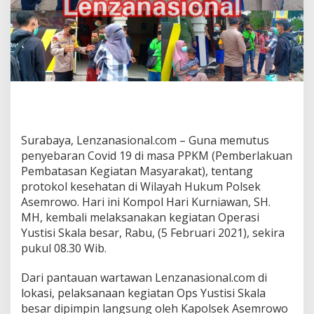
n
C
o
v
i
d
1
9
,
P
o
Surabaya, Lenzanasional.com – Guna memutus
l
penyebaran Covid 19 di masa PPKM (Pemberlakuan
s
Pembatasan Kegiatan Masyarakat), tentang
e
protokol kesehatan di Wilayah Hukum Polsek
k
A
Asemrowo. Hari ini Kompol Hari Kurniawan, SH.
s
MH, kembali melaksanakan kegiatan Operasi
e
Yustisi Skala besar, Rabu, (5 Februari 2021), sekira
m
pukul 08.30 Wib.
r
o
w
Dari pantauan wartawan Lenzanasional.com di
o
lokasi, pelaksanaan kegiatan Ops Yustisi Skala
G
besar dipimpin langsung oleh Kapolsek Asemrowo
e