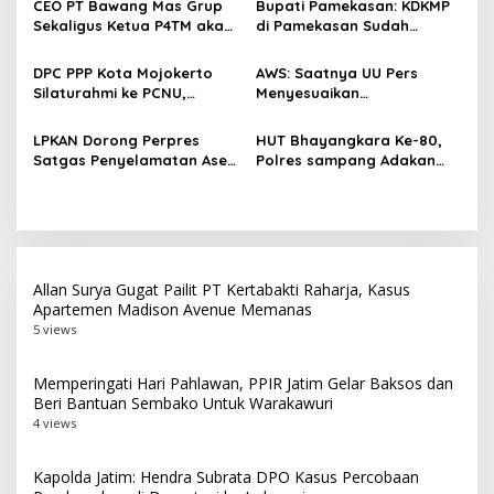
p
CEO PT Bawang Mas Grup
Bupati Pamekasan: KDKMP
Sekaligus Ketua P4TM akan
di Pamekasan Sudah
o
Memperjuangkan Petani
Beroperasi, Target 180 Unit
s
Tembakau di Madura
Selesai Akhir Juli 2026
DPC PPP Kota Mojokerto
AWS: Saatnya UU Pers
Silaturahmi ke PCNU,
Menyesuaikan
Perkuat Kolaborasi untuk
Perkembangan Platform
Masyarakat
Digital dan AI
LPKAN Dorong Perpres
HUT Bhayangkara Ke-80,
Satgas Penyelamatan Aset
Polres sampang Adakan
Negara dan
Bakti Sosial Dengan Bagi-
Pemberantasan Korupsi
Bagi 300 Beras
Allan Surya Gugat Pailit PT Kertabakti Raharja, Kasus
Apartemen Madison Avenue Memanas
5 views
Memperingati Hari Pahlawan, PPIR Jatim Gelar Baksos dan
Beri Bantuan Sembako Untuk Warakawuri
4 views
Kapolda Jatim: Hendra Subrata DPO Kasus Percobaan