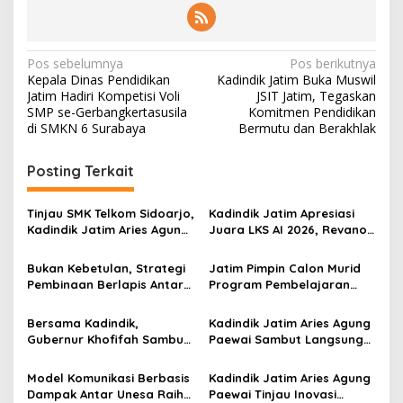
N
Pos sebelumnya
Pos berikutnya
Kepala Dinas Pendidikan
Kadindik Jatim Buka Muswil
a
Jatim Hadiri Kompetisi Voli
JSIT Jatim, Tegaskan
v
SMP se-Gerbangkertasusila
Komitmen Pendidikan
di SMKN 6 Surabaya
Bermutu dan Berakhlak
i
g
Posting Terkait
a
s
Tinjau SMK Telkom Sidoarjo,
Kadindik Jatim Apresiasi
Kadindik Jatim Aries Agung
Juara LKS AI 2026, Revano
i
Paewai: Ruang Kelas
Terima Bantuan Pendidikan
p
Representatif Tingkatkan
dari Gubernur Khofifah
Bukan Kebetulan, Strategi
Jatim Pimpin Calon Murid
Kualitas Pembelajaran
Pembinaan Berlapis Antar
Program Pembelajaran
o
Jatim Cetak Quattrick
Jarak Jauh Nasional, 109
s
Juara Umum LKS Nasional
ATS Lolos Verifikasi dan
Bersama Kadindik,
Kadindik Jatim Aries Agung
Siap Belajar
Gubernur Khofifah Sambut
Paewai Sambut Langsung
Kontingen Jatim Juara
Kontingen Juara Umum LKS
Umum LKS Dikmen Nasional
Dikmen Nasional 2026 di
Model Komunikasi Berbasis
Kadindik Jatim Aries Agung
2026 di Grahadi
Pasar Turi
Dampak Antar Unesa Raih
Paewai Tinjau Inovasi