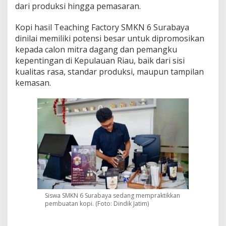
dari produksi hingga pemasaran.
u
a
n
Kopi hasil Teaching Factory SMKN 6 Surabaya
R
dinilai memiliki potensi besar untuk dipromosikan
i
kepada calon mitra dagang dan pemangku
a
kepentingan di Kepulauan Riau, baik dari sisi
u
kualitas rasa, standar produksi, maupun tampilan
kemasan.
Siswa SMKN 6 Surabaya sedang mempraktikkan
pembuatan kopi. (Foto: Dindik Jatim)