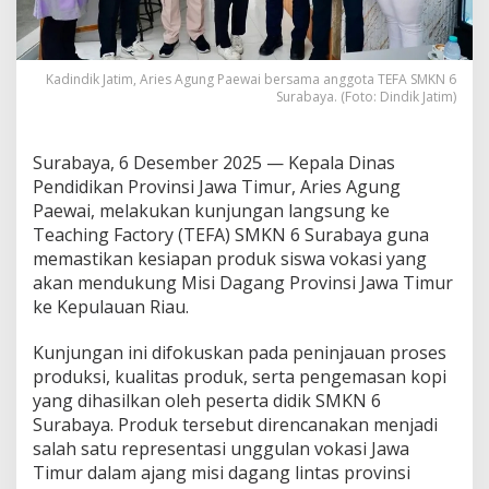
a
p
a
n
Kadindik Jatim, Aries Agung Paewai bersama anggota TEFA SMKN 6
T
Surabaya. (Foto: Dindik Jatim)
E
F
A
Surabaya, 6 Desember 2025 — Kepala Dinas
S
Pendidikan Provinsi Jawa Timur, Aries Agung
M
Paewai, melakukan kunjungan langsung ke
K
N
Teaching Factory (TEFA) SMKN 6 Surabaya guna
6
memastikan kesiapan produk siswa vokasi yang
S
akan mendukung Misi Dagang Provinsi Jawa Timur
u
ke Kepulauan Riau.
r
a
b
Kunjungan ini difokuskan pada peninjauan proses
a
produksi, kualitas produk, serta pengemasan kopi
y
yang dihasilkan oleh peserta didik SMKN 6
a
Surabaya. Produk tersebut direncanakan menjadi
u
n
salah satu representasi unggulan vokasi Jawa
t
Timur dalam ajang misi dagang lintas provinsi
u