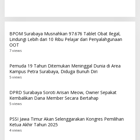
Top 3 Media Relations
Peserta PKN Tingkat II
Awards 2026 Kategori
Angkatan IV 2026 di
Siaran Pers Terbaik
Makassar
BPOM Surabaya Musnahkan 97.676 Tablet Obat Ilegal,
Lindungi Lebih dari 10 Ribu Pelajar dari Penyalahgunaan
OOT
7 views
Pemuda 19 Tahun Ditemukan Meninggal Dunia di Area
Kampus Petra Surabaya, Diduga Bunuh Diri
5 views
DPRD Surabaya Soroti Arisan Meow, Owner Sepakat
Kembalikan Dana Member Secara Bertahap
5 views
PSSI Jawa Timur Akan Selenggarakan Kongres Pemilihan
Ketua Akhir Tahun 2025
4 views