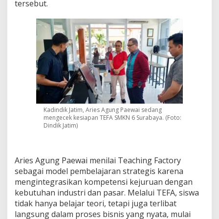
tersebut.
k
D
u
k
u
n
g
M
i
s
i
D
Kadindik Jatim, Aries Agung Paewai sedang
a
mengecek kesiapan TEFA SMKN 6 Surabaya. (Foto:
g
Dindik Jatim)
a
n
g
k
Aries Agung Paewai menilai Teaching Factory
e
sebagai model pembelajaran strategis karena
K
mengintegrasikan kompetensi kejuruan dengan
e
p
kebutuhan industri dan pasar. Melalui TEFA, siswa
u
tidak hanya belajar teori, tetapi juga terlibat
l
langsung dalam proses bisnis yang nyata, mulai
a