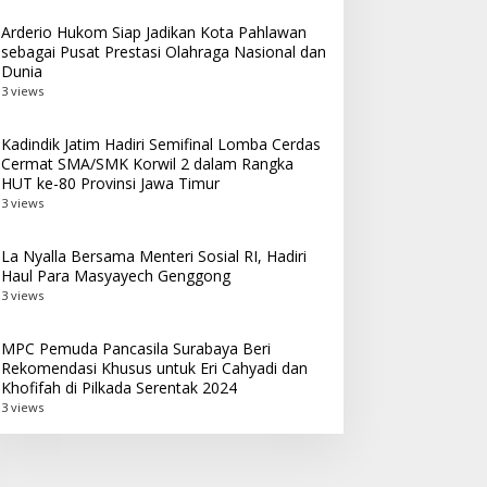
Arderio Hukom Siap Jadikan Kota Pahlawan
sebagai Pusat Prestasi Olahraga Nasional dan
Dunia
3 views
Kadindik Jatim Hadiri Semifinal Lomba Cerdas
Cermat SMA/SMK Korwil 2 dalam Rangka
HUT ke-80 Provinsi Jawa Timur
3 views
La Nyalla Bersama Menteri Sosial RI, Hadiri
Haul Para Masyayech Genggong
3 views
MPC Pemuda Pancasila Surabaya Beri
Rekomendasi Khusus untuk Eri Cahyadi dan
Khofifah di Pilkada Serentak 2024
3 views