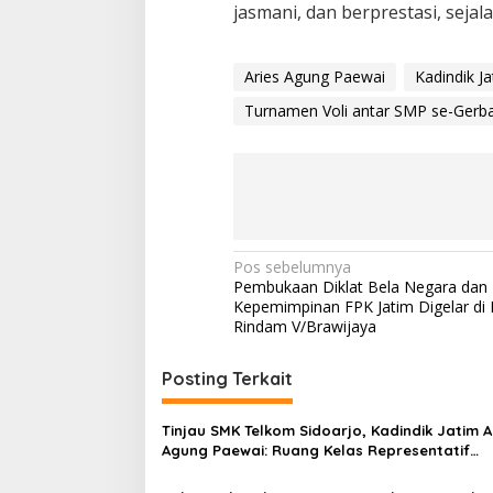
jasmani, dan berprestasi, sej
Aries Agung Paewai
Kadindik J
Turnamen Voli antar SMP se-Gerba
N
Pos sebelumnya
Pembukaan Diklat Bela Negara dan
a
Kepemimpinan FPK Jatim Digelar di 
v
Rindam V/Brawijaya
i
Posting Terkait
g
a
Tinjau SMK Telkom Sidoarjo, Kadindik Jatim A
s
Agung Paewai: Ruang Kelas Representatif
Tingkatkan Kualitas Pembelajaran
i