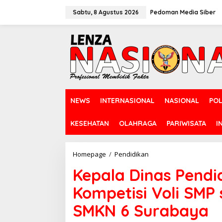
L
e
Sabtu, 8 Agustus 2026
Pedoman Media Siber
w
a
t
i
k
e
k
o
n
NEWS
INTERNASIONAL
NASIONAL
POL
t
e
n
KESEHATAN
OLAHRAGA
PARIWISATA
I
Homepage
/
Pendidikan
K
e
Kepala Dinas Pendi
p
a
Kompetisi Voli SMP 
l
a
SMKN 6 Surabaya
D
i