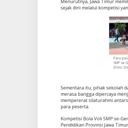
Menurutnya, Jawa Timur memilik
a
sejak dini melalui kompetisi yan
Para pela
SMP se-G
(Foto: Di
Sementara itu, pihak sekolah
merasa bangga dipercaya menja
mempererat silaturahmi antars
para peserta.
Kompetisi Bola Voli SMP se-Ge
Pendidikan Provinsi Jawa Timu