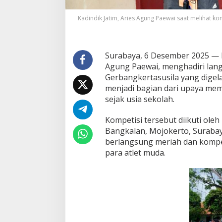
o
m
Kadindik Jatim, Aries Agung Paewai saat melihat ko
p
e
t
i
Surabaya, 6 Desember 2025 — K
s
Agung Paewai, menghadiri lang
i
V
Gerbangkertasusila yang digela
o
menjadi bagian dari upaya mem
l
sejak usia sekolah.
i
S
Kompetisi tersebut diikuti oleh
M
P
Bangkalan, Mojokerto, Surabay
s
berlangsung meriah dan kompe
e
para atlet muda.
-
G
e
r
b
a
n
g