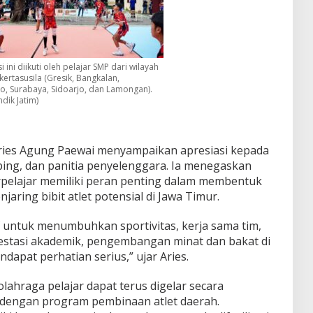
 ini diikuti oleh pelajar SMP dari wilayah
ertasusila (Gresik, Bangkalan,
o, Surabaya, Sidoarjo, dan Lamongan).
ndik Jatim)
ries Agung Paewai menyampaikan apresiasi kepada
ing, dan panitia penyelenggara. Ia menegaskan
rpelajar memiliki peran penting dalam membentuk
njaring bibit atlet potensial di Jawa Timur.
tif untuk menumbuhkan sportivitas, kerja sama tim,
prestasi akademik, pengembangan minat dan bakat di
dapat perhatian serius,” ujar Aries.
lahraga pelajar dapat terus digelar secara
i dengan program pembinaan atlet daerah.