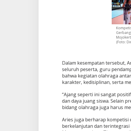
k
e
r
t
a
Kompetisi
s
Gerbangk
u
Mojokert
s
(Foto: Di
i
l
a
d
Dalam kesempatan tersebut, A
i
seluruh peserta, guru pendamp
S
bahwa kegiatan olahraga anta
M
karakter, kedisiplinan, serta me
K
N
6
“Ajang seperti ini sangat posi
S
dan daya juang siswa. Selain 
u
bidang olahraga juga harus men
r
a
Aries juga berharap kompetisi o
b
a
berkelanjutan dan terintegras
y