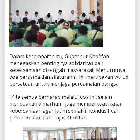
l
i
l
K
u
b
r
o
d
a
Dalam kesempatan itu, Gubernur Khofifah
n
menegaskan pentingnya solidaritas dan
D
kebersamaan di tengah masyarakat. Menurutnya,
o
doa bersama dan silaturahmi ini merupakan wujud
a
B
persatuan untuk menjaga perdamaian bangsa.
e
r
“Kita semua berharap melalui doa ini, selain
s
mendoakan almarhum, juga memperkuat ikatan
a
kebersamaan agar Jatim semakin kondusif dan
m
a
penuh kedamaian,” ujar Khofifah.
D
r
i
v