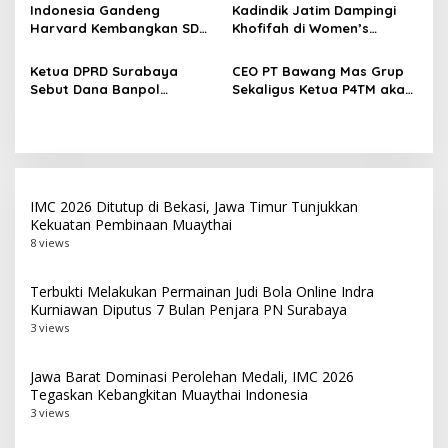
s
Member Secara Bertahap
Surabaya di Tengah Cuaca
Indonesia Gandeng
Kadindik Jatim Dampingi
Panas
Harvard Kembangkan SDM
Khofifah di Women’s
Unggul dan Riset Berkelas
Leadership Forum 2026,
Dunia
Perkuat Kepemimpinan
Ketua DPRD Surabaya
CEO PT Bawang Mas Grup
Perempuan untuk Indonesia
Sebut Dana Banpol
Sekaligus Ketua P4TM akan
Berdampak
Berperan Topang
Memperjuangkan Petani
Pendidikan Politik
Tembakau di Madura
Masyarakat
IMC 2026 Ditutup di Bekasi, Jawa Timur Tunjukkan
Kekuatan Pembinaan Muaythai
8 views
Terbukti Melakukan Permainan Judi Bola Online Indra
Kurniawan Diputus 7 Bulan Penjara PN Surabaya
3 views
Jawa Barat Dominasi Perolehan Medali, IMC 2026
Tegaskan Kebangkitan Muaythai Indonesia
3 views