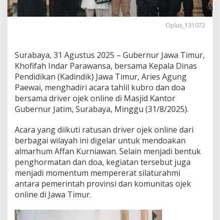
i
G
u
Oplus_131072
b
e
r
Surabaya, 31 Agustus 2025 – Gubernur Jawa Timur,
n
Khofifah Indar Parawansa, bersama Kepala Dinas
u
Pendidikan (Kadindik) Jawa Timur, Aries Agung
r
K
Paewai, menghadiri acara tahlil kubro dan doa
h
bersama driver ojek online di Masjid Kantor
o
Gubernur Jatim, Surabaya, Minggu (31/8/2025).
f
i
Acara yang diikuti ratusan driver ojek online dari
f
a
berbagai wilayah ini digelar untuk mendoakan
h
almarhum Affan Kurniawan. Selain menjadi bentuk
G
penghormatan dan doa, kegiatan tersebut juga
e
menjadi momentum mempererat silaturahmi
l
a
antara pemerintah provinsi dan komunitas ojek
r
online di Jawa Timur.
T
a
h