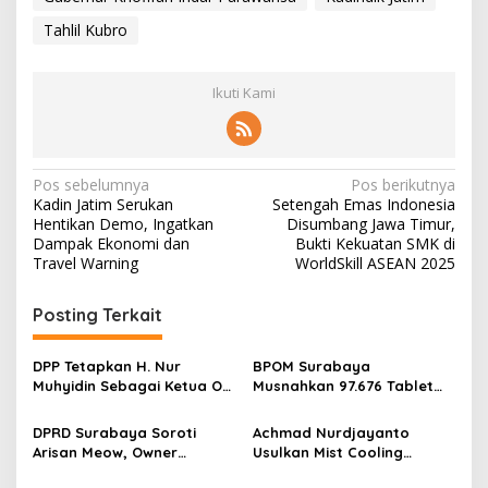
Tahlil Kubro
Ikuti Kami
N
Pos sebelumnya
Pos berikutnya
Kadin Jatim Serukan
Setengah Emas Indonesia
a
Hentikan Demo, Ingatkan
Disumbang Jawa Timur,
v
Dampak Ekonomi dan
Bukti Kekuatan SMK di
Travel Warning
WorldSkill ASEAN 2025
i
g
Posting Terkait
a
s
DPP Tetapkan H. Nur
BPOM Surabaya
Muhyidin Sebagai Ketua OC
Musnahkan 97.676 Tablet
i
Musda DPD Demokrat Jawa
Obat Ilegal, Lindungi Lebih
p
Timur
dari 10 Ribu Pelajar dari
DPRD Surabaya Soroti
Achmad Nurdjayanto
Penyalahgunaan OOT
Arisan Meow, Owner
Usulkan Mist Cooling
o
Sepakat Kembalikan Dana
System, Solusi Sejukkan