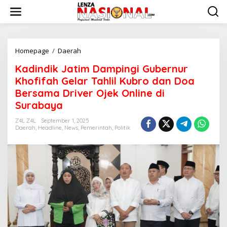
L
e
w
a
t
i
Homepage
/
Daerah
K
k
a
Kadindik Jatim Dampingi Gubernur
e
d
k
i
Khofifah Gelar Tahlil Kubro dan Doa
o
n
Bersama Driver Ojek Online di
n
d
Surabaya
t
i
e
k
Z4L Z4L
September 1, 2025
n
J
Daerah
,
Headline
,
News
,
Pemerintah
,
Politik
a
t
i
m
D
a
m
p
i
n
g