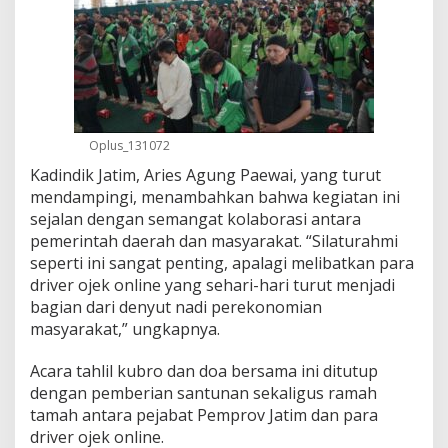
e
r
O
j
e
k
O
n
Oplus_131072
l
Kadindik Jatim, Aries Agung Paewai, yang turut
i
mendampingi, menambahkan bahwa kegiatan ini
n
e
sejalan dengan semangat kolaborasi antara
d
pemerintah daerah dan masyarakat. “Silaturahmi
i
seperti ini sangat penting, apalagi melibatkan para
S
driver ojek online yang sehari-hari turut menjadi
u
r
bagian dari denyut nadi perekonomian
a
masyarakat,” ungkapnya.
b
a
Acara tahlil kubro dan doa bersama ini ditutup
y
dengan pemberian santunan sekaligus ramah
a
tamah antara pejabat Pemprov Jatim dan para
driver ojek online.