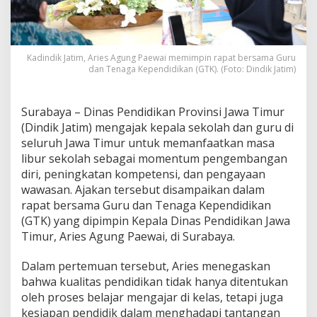
e
p
a
l
Kadindik Jatim, Aries Agung Paewai memimpin rapat bersama Guru
a
dan Tenaga Kependidikan (GTK). (Foto: Dindik Jatim)
S
e
k
o
Surabaya – Dinas Pendidikan Provinsi Jawa Timur
l
(Dindik Jatim) mengajak kepala sekolah dan guru di
a
seluruh Jawa Timur untuk memanfaatkan masa
h
libur sekolah sebagai momentum pengembangan
d
diri, peningkatan kompetensi, dan pengayaan
a
n
wawasan. Ajakan tersebut disampaikan dalam
G
rapat bersama Guru dan Tenaga Kependidikan
u
(GTK) yang dipimpin Kepala Dinas Pendidikan Jawa
r
Timur, Aries Agung Paewai, di Surabaya.
u
M
a
Dalam pertemuan tersebut, Aries menegaskan
n
bahwa kualitas pendidikan tidak hanya ditentukan
f
oleh proses belajar mengajar di kelas, tetapi juga
a
kesiapan pendidik dalam menghadapi tantangan
a