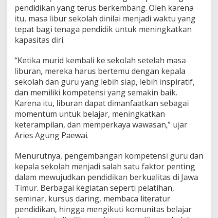
t
pendidikan yang terus berkembang. Oleh karena
k
itu, masa libur sekolah dinilai menjadi waktu yang
a
tepat bagi tenaga pendidik untuk meningkatkan
n
kapasitas diri.
L
i
b
“Ketika murid kembali ke sekolah setelah masa
u
liburan, mereka harus bertemu dengan kepala
r
sekolah dan guru yang lebih siap, lebih inspiratif,
S
dan memiliki kompetensi yang semakin baik.
e
Karena itu, liburan dapat dimanfaatkan sebagai
k
o
momentum untuk belajar, meningkatkan
l
keterampilan, dan memperkaya wawasan,” ujar
a
Aries Agung Paewai.
h
u
Menurutnya, pengembangan kompetensi guru dan
n
t
kepala sekolah menjadi salah satu faktor penting
u
dalam mewujudkan pendidikan berkualitas di Jawa
k
Timur. Berbagai kegiatan seperti pelatihan,
P
seminar, kursus daring, membaca literatur
e
n
pendidikan, hingga mengikuti komunitas belajar
g