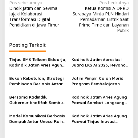
N
Pos sebelumnya
Pos berikutnya
Dindik Jatim dan Sevima
Ketua Komisi A DPRD
a
Jajaki Kolaborasi
Surabaya Minta PLN Hindari
v
Transformasi Digital
Pemadaman Listrik Saat
Pendidikan di Jawa Timur
Prime Time dan Layanan
i
Publik
g
Posting Terkait
a
s
Tinjau SMK Telkom Sidoarjo,
Kadindik Jatim Apresiasi
i
Kadindik Jatim Aries Agung
Juara LKS AI 2026, Revano
p
Paewai: Ruang Kelas
Terima Bantuan Pendidikan
Representatif Tingkatkan
dari Gubernur Khofifah
Bukan Kebetulan, Strategi
Jatim Pimpin Calon Murid
o
Kualitas Pembelajaran
Pembinaan Berlapis Antar
Program Pembelajaran
s
Jatim Cetak Quattrick
Jarak Jauh Nasional, 109
Juara Umum LKS Nasional
ATS Lolos Verifikasi dan
Bersama Kadindik,
Kadindik Jatim Aries Agung
Siap Belajar
Gubernur Khofifah Sambut
Paewai Sambut Langsung
Kontingen Jatim Juara
Kontingen Juara Umum LKS
Umum LKS Dikmen Nasional
Dikmen Nasional 2026 di
Model Komunikasi Berbasis
Kadindik Jatim Aries Agung
2026 di Grahadi
Pasar Turi
Dampak Antar Unesa Raih
Paewai Tinjau Inovasi
Top 3 Media Relations
Peserta PKN Tingkat II
Awards 2026 Kategori
Angkatan IV 2026 di