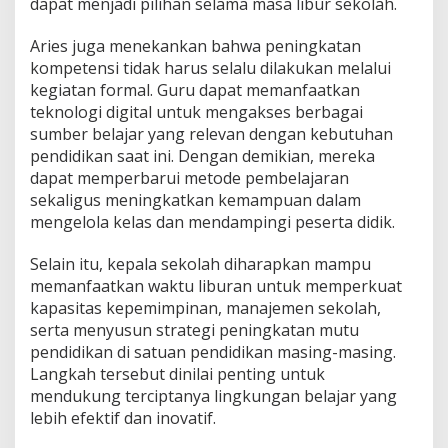
dapat menjadi pilihan selama masa libur sekolah.
e
m
Aries juga menekankan bahwa peningkatan
b
kompetensi tidak harus selalu dilakukan melalui
a
n
kegiatan formal. Guru dapat memanfaatkan
g
teknologi digital untuk mengakses berbagai
a
sumber belajar yang relevan dengan kebutuhan
n
pendidikan saat ini. Dengan demikian, mereka
D
dapat memperbarui metode pembelajaran
i
r
sekaligus meningkatkan kemampuan dalam
i
mengelola kelas dan mendampingi peserta didik.
Selain itu, kepala sekolah diharapkan mampu
memanfaatkan waktu liburan untuk memperkuat
kapasitas kepemimpinan, manajemen sekolah,
serta menyusun strategi peningkatan mutu
pendidikan di satuan pendidikan masing-masing.
Langkah tersebut dinilai penting untuk
mendukung terciptanya lingkungan belajar yang
lebih efektif dan inovatif.