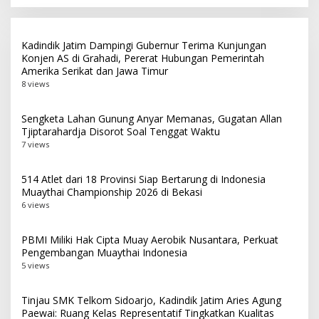
Siaran Pers Terbaik
Makassar
Kadindik Jatim Dampingi Gubernur Terima Kunjungan
Konjen AS di Grahadi, Pererat Hubungan Pemerintah
Amerika Serikat dan Jawa Timur
8 views
Sengketa Lahan Gunung Anyar Memanas, Gugatan Allan
Tjiptarahardja Disorot Soal Tenggat Waktu
7 views
514 Atlet dari 18 Provinsi Siap Bertarung di Indonesia
Muaythai Championship 2026 di Bekasi
6 views
PBMI Miliki Hak Cipta Muay Aerobik Nusantara, Perkuat
Pengembangan Muaythai Indonesia
5 views
Tinjau SMK Telkom Sidoarjo, Kadindik Jatim Aries Agung
Paewai: Ruang Kelas Representatif Tingkatkan Kualitas