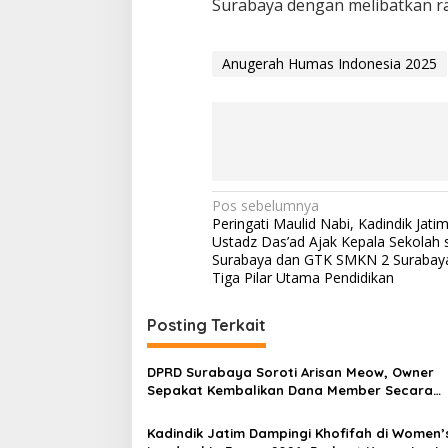
Surabaya dengan melibatkan rat
Anugerah Humas Indonesia 2025
N
Pos sebelumnya
Peringati Maulid Nabi, Kadindik Jati
a
Ustadz Das’ad Ajak Kepala Sekolah 
v
Surabaya dan GTK SMKN 2 Surabaya
Tiga Pilar Utama Pendidikan
i
g
Posting Terkait
a
s
DPRD Surabaya Soroti Arisan Meow, Owner
Sepakat Kembalikan Dana Member Secara
i
Bertahap
p
Kadindik Jatim Dampingi Khofifah di Women’