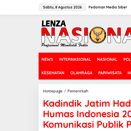
L
e
Sabtu, 8 Agustus 2026
Pedoman Media Siber
w
a
t
i
k
e
k
o
n
NEWS
INTERNASIONAL
NASIONAL
POL
t
e
n
KESEHATAN
OLAHRAGA
PARIWISATA
I
Homepage
/
Pemerintah
K
a
Kadindik Jatim Had
d
i
Humas Indonesia 20
n
d
Komunikasi Publik 
i
k