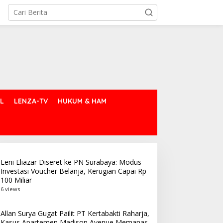
L
LENZA-TV
HUKUM & HAM
Leni Eliazar Diseret ke PN Surabaya: Modus
Investasi Voucher Belanja, Kerugian Capai Rp
100 Miliar
6 views
Allan Surya Gugat Pailit PT Kertabakti Raharja,
Kasus Apartemen Madison Avenue Memanas