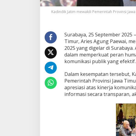
u
m
Kadindik Jatim mewakili Pemerintah Provinsi Ja
a
s
I
n
Surabaya, 25 September 2025 – 
d
Timur, Aries Agung Paewai, m
o
n
2025 yang digelar di Surabaya
e
dalam memperkuat peran huma
s
komunikasi publik yang efektif.
i
a
Dalam kesempatan tersebut, Ka
2
0
Pemerintah Provinsi Jawa Timu
2
apresiasi atas kinerja komuni
5
informasi secara transparan, a
,
P
e
r
k
u
a
t