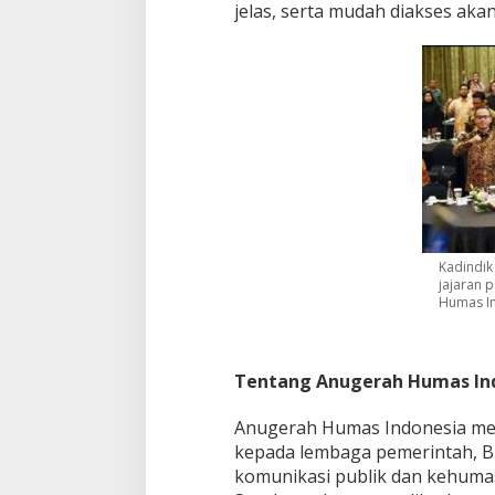
jelas, serta mudah diakses akan
m
e
r
i
n
t
a
h
Kadindik
jajaran 
Humas In
Tentang Anugerah Humas Ind
Anugerah Humas Indonesia me
kepada lembaga pemerintah, BU
komunikasi publik dan kehumasa