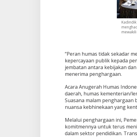
S
i
n
e
Kadindik
r
menghad
g
mewakili 
i
K
o
m
“Peran humas tidak sekadar m
u
kepercayaan publik kepada pem
n
jembatan antara kebijakan dan 
i
menerima penghargaan.
k
a
s
Acara Anugerah Humas Indonesi
i
daerah, humas kementerian/lem
P
Suasana malam penghargaan b
u
nuansa kebhinekaan yang kent
b
l
i
Melalui penghargaan ini, Peme
k
komitmennya untuk terus menin
P
dalam sektor pendidikan. Trans
e