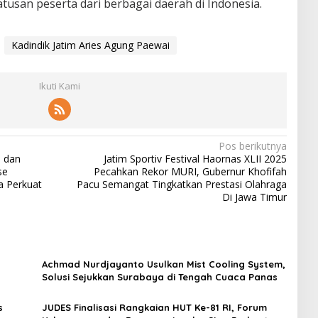
usan peserta dari berbagai daerah di Indonesia.
Kadindik Jatim Aries Agung Paewai
Ikuti Kami
Pos berikutnya
m dan
Jatim Sportiv Festival Haornas XLII 2025
se
Pecahkan Rekor MURI, Gubernur Khofifah
 Perkuat
Pacu Semangat Tingkatkan Prestasi Olahraga
Di Jawa Timur
Achmad Nurdjayanto Usulkan Mist Cooling System,
Solusi Sejukkan Surabaya di Tengah Cuaca Panas
s
JUDES Finalisasi Rangkaian HUT Ke-81 RI, Forum