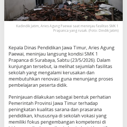
o
n
d
i
s
Kadindik Jatim, Aries Agung Paewai saat meninjau fasilitas SMK 1
i
Prapanca yang rusak. (Foto: Dindik Jatim)
S
M
K
Kepala Dinas Pendidikan Jawa Timur, Aries Agung
1
Paewai, meninjau langsung kondisi SMK 1
P
r
Prapanca di Surabaya, Sabtu (23/5/2026). Dalam
a
kunjungan tersebut, ia melihat sejumlah fasilitas
p
sekolah yang mengalami kerusakan dan
a
membutuhkan renovasi guna menunjang proses
n
pembelajaran peserta didik.
c
a
,
Peninjauan dilakukan sebagai bentuk perhatian
B
Pemerintah Provinsi Jawa Timur terhadap
a
peningkatan kualitas sarana dan prasarana
h
pendidikan, khususnya di sekolah vokasi yang
a
s
memiliki fokus pengembangan kompetensi di
R