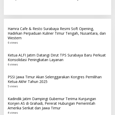
Top 3 Media Relations
Peserta PKN Tingkat II
Awards 2026 Kategori
Angkatan IV 2026 di
Siaran Pers Terbaik
Makassar
Hamra Cafe & Resto Surabaya Resmi Soft Opening,
Hadirkan Perpaduan Kuliner Timur Tengah, Nusantara, dan
Western
6 views
Ketua ALFI Jatim Datangi Dirut TPS Surabaya Baru Perkuat
Konsolidasi Peningkatan Layanan
6 views
PSSI Jawa Timur Akan Selenggarakan Kongres Pemilihan
Ketua Akhir Tahun 2025
5 views
Kadindik Jatim Dampingi Gubernur Terima Kunjungan
Konjen AS di Grahadi, Pererat Hubungan Pemerintah
Amerika Serikat dan Jawa Timur
4 views