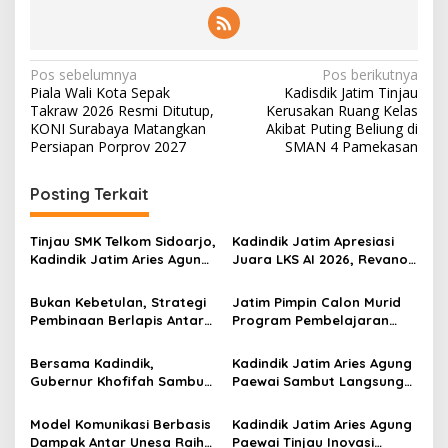
m
N
Pos sebelumnya
Pos berikutnya
Piala Wali Kota Sepak
Kadisdik Jatim Tinjau
a
Takraw 2026 Resmi Ditutup,
Kerusakan Ruang Kelas
v
KONI Surabaya Matangkan
Akibat Puting Beliung di
Persiapan Porprov 2027
SMAN 4 Pamekasan
i
g
Posting Terkait
a
s
Tinjau SMK Telkom Sidoarjo,
Kadindik Jatim Apresiasi
Kadindik Jatim Aries Agung
Juara LKS AI 2026, Revano
i
Paewai: Ruang Kelas
Terima Bantuan Pendidikan
p
Representatif Tingkatkan
dari Gubernur Khofifah
Bukan Kebetulan, Strategi
Jatim Pimpin Calon Murid
Kualitas Pembelajaran
Pembinaan Berlapis Antar
Program Pembelajaran
o
Jatim Cetak Quattrick
Jarak Jauh Nasional, 109
s
Juara Umum LKS Nasional
ATS Lolos Verifikasi dan
Bersama Kadindik,
Kadindik Jatim Aries Agung
Siap Belajar
Gubernur Khofifah Sambut
Paewai Sambut Langsung
Kontingen Jatim Juara
Kontingen Juara Umum LKS
Umum LKS Dikmen Nasional
Dikmen Nasional 2026 di
Model Komunikasi Berbasis
Kadindik Jatim Aries Agung
2026 di Grahadi
Pasar Turi
Dampak Antar Unesa Raih
Paewai Tinjau Inovasi