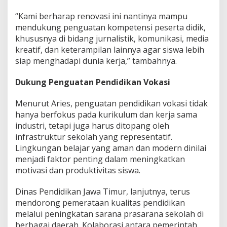
r
“Kami berharap renovasi ini nantinya mampu
a
n
mendukung penguatan kompetensi peserta didik,
F
khususnya di bidang jurnalistik, komunikasi, media
a
kreatif, dan keterampilan lainnya agar siswa lebih
s
siap menghadapi dunia kerja,” tambahnya.
i
l
i
Dukung Penguatan Pendidikan Vokasi
t
a
Menurut Aries, penguatan pendidikan vokasi tidak
s
hanya berfokus pada kurikulum dan kerja sama
R
industri, tetapi juga harus ditopang oleh
u
s
infrastruktur sekolah yang representatif.
a
Lingkungan belajar yang aman dan modern dinilai
k
menjadi faktor penting dalam meningkatkan
J
motivasi dan produktivitas siswa.
a
d
i
Dinas Pendidikan Jawa Timur, lanjutnya, terus
P
mendorong pemerataan kualitas pendidikan
e
melalui peningkatan sarana prasarana sekolah di
r
berbagai daerah. Kolaborasi antara pemerintah,