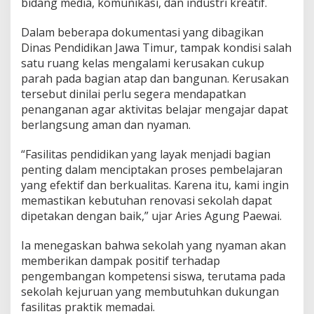
bidang media, komunikasi, dan industri kreatif.
e
n
Dalam beberapa dokumentasi yang dibagikan
o
Dinas Pendidikan Jawa Timur, tampak kondisi salah
v
a
satu ruang kelas mengalami kerusakan cukup
s
parah pada bagian atap dan bangunan. Kerusakan
i
tersebut dinilai perlu segera mendapatkan
P
penanganan agar aktivitas belajar mengajar dapat
e
n
berlangsung aman dan nyaman.
u
n
“Fasilitas pendidikan yang layak menjadi bagian
j
penting dalam menciptakan proses pembelajaran
a
yang efektif dan berkualitas. Karena itu, kami ingin
n
g
memastikan kebutuhan renovasi sekolah dapat
P
dipetakan dengan baik,” ujar Aries Agung Paewai.
e
m
Ia menegaskan bahwa sekolah yang nyaman akan
b
memberikan dampak positif terhadap
e
l
pengembangan kompetensi siswa, terutama pada
a
sekolah kejuruan yang membutuhkan dukungan
j
fasilitas praktik memadai.
a