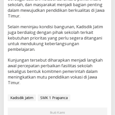
h
sekolah, dan masyarakat menjadi bagian penting
a
t
dalam mewujudkan pendidikan berkualitas di Jawa
i
Timur.
a
n
Selain meninjau kondisi bangunan, Kadisdik Jatim
D
juga berdialog dengan pihak sekolah terkait
i
n
kebutuhan prioritas yang perlu segera ditangani
a
untuk mendukung keberlangsungan
s
pembelajaran.
P
e
Kunjungan tersebut diharapkan menjadi langkah
n
d
awal percepatan perbaikan fasilitas sekolah
i
sekaligus bentuk komitmen pemerintah dalam
d
meningkatkan mutu pendidikan vokasi di Jawa
i
Timur.
k
a
n
J
Kadisdik Jatim
SMK 1 Prapanca
a
t
i
Ikuti Kami