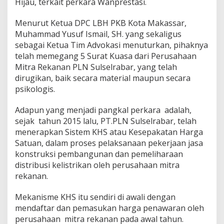
Hijau, terkait perkara Wanprestasi.
n
g
Menurut Ketua DPC LBH PKB Kota Makassar,
a
Muhammad Yusuf Ismail, SH. yang sekaligus
d
i
sebagai Ketua Tim Advokasi menuturkan, pihaknya
l
telah memegang 5 Surat Kuasa dari Perusahaan
a
Mitra Rekanan PLN Sulselrabar, yang telah
n
dirugikan, baik secara material maupun secara
psikologis.
Adapun yang menjadi pangkal perkara adalah,
sejak tahun 2015 lalu, PT.PLN Sulselrabar, telah
menerapkan Sistem KHS atau Kesepakatan Harga
Satuan, dalam proses pelaksanaan pekerjaan jasa
konstruksi pembangunan dan pemeliharaan
distribusi kelistrikan oleh perusahaan mitra
rekanan.
Mekanisme KHS itu sendiri di awali dengan
mendaftar dan pemasukan harga penawaran oleh
perusahaan mitra rekanan pada awal tahun.