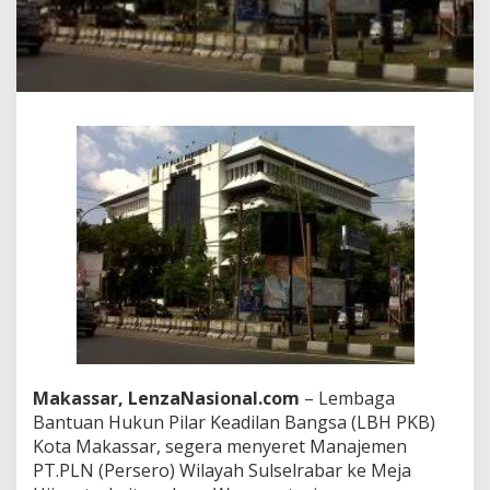
a
n
G
u
g
a
t
P
L
N
S
u
l
s
e
l
r
a
b
a
Makassar, LenzaNasional.com
– Lembaga
r
Bantuan Hukun Pilar Keadilan Bangsa (LBH PKB)
K
Kota Makassar, segera menyeret Manajemen
e
P
PT.PLN (Persero) Wilayah Sulselrabar ke Meja
e