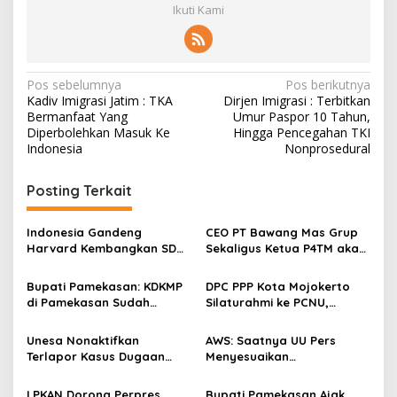
Ikuti Kami
N
Pos sebelumnya
Pos berikutnya
Kadiv Imigrasi Jatim : TKA
Dirjen Imigrasi : Terbitkan
a
Bermanfaat Yang
Umur Paspor 10 Tahun,
v
Diperbolehkan Masuk Ke
Hingga Pencegahan TKI
Indonesia
Nonprosedural
i
g
Posting Terkait
a
s
Indonesia Gandeng
CEO PT Bawang Mas Grup
Harvard Kembangkan SDM
Sekaligus Ketua P4TM akan
i
Unggul dan Riset Berkelas
Memperjuangkan Petani
p
Dunia
Tembakau di Madura
Bupati Pamekasan: KDKMP
DPC PPP Kota Mojokerto
di Pamekasan Sudah
Silaturahmi ke PCNU,
o
Beroperasi, Target 180 Unit
Perkuat Kolaborasi untuk
s
Selesai Akhir Juli 2026
Masyarakat
Unesa Nonaktifkan
AWS: Saatnya UU Pers
Terlapor Kasus Dugaan
Menyesuaikan
Kekerasan Verbal dari
Perkembangan Platform
Kegiatan Kampus demi
Digital dan AI
LPKAN Dorong Perpres
Bupati Pamekasan Ajak