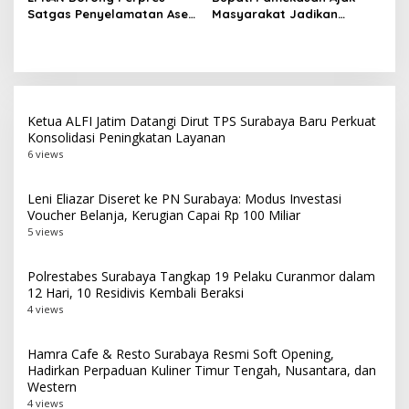
Kelancaran Penanganan
Satgas Penyelamatan Aset
Masyarakat Jadikan
Negara dan
Pancasila Pedoman Hidup
Pemberantasan Korupsi
Pada Peringatan Hari Lahir
Pancasila 2026
Ketua ALFI Jatim Datangi Dirut TPS Surabaya Baru Perkuat
Konsolidasi Peningkatan Layanan
6 views
Leni Eliazar Diseret ke PN Surabaya: Modus Investasi
Voucher Belanja, Kerugian Capai Rp 100 Miliar
5 views
Polrestabes Surabaya Tangkap 19 Pelaku Curanmor dalam
12 Hari, 10 Residivis Kembali Beraksi
4 views
Hamra Cafe & Resto Surabaya Resmi Soft Opening,
Hadirkan Perpaduan Kuliner Timur Tengah, Nusantara, dan
Western
4 views