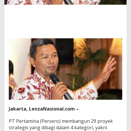
y
e
k
S
t
r
a
t
e
g
i
s
I
n
f
r
a
s
t
r
Jakarta, LenzaNasional.com –
u
k
t
PT Pertamina (Persero) membangun 29 proyek
u
strategis yang dibagi dalam 4 kategori, yakni
r