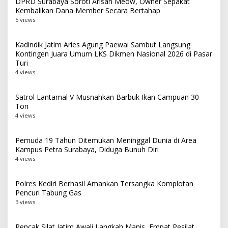
DPRD Surabaya Soroti Arisan Meow, Owner Sepakat
Kembalikan Dana Member Secara Bertahap
5 views
Kadindik Jatim Aries Agung Paewai Sambut Langsung
Kontingen Juara Umum LKS Dikmen Nasional 2026 di Pasar
Turi
4 views
Satrol Lantamal V Musnahkan Barbuk Ikan Campuan 30
Ton
4 views
Pemuda 19 Tahun Ditemukan Meninggal Dunia di Area
Kampus Petra Surabaya, Diduga Bunuh Diri
4 views
Polres Kediri Berhasil Amankan Tersangka Komplotan
Pencuri Tabung Gas
3 views
Pencak Silat Jatim Awali Langkah Manis, Empat Pesilat