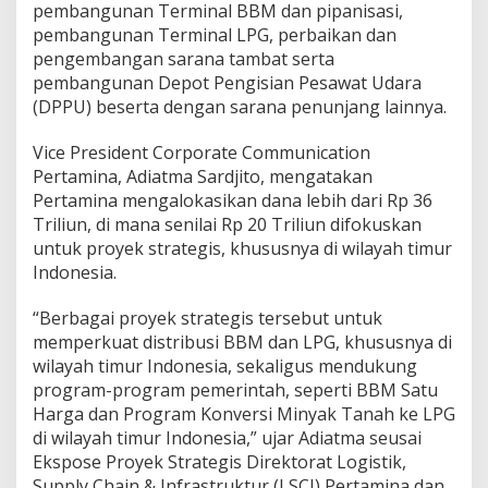
pembangunan Terminal BBM dan pipanisasi,
S
pembangunan Terminal LPG, perbaikan dan
e
n
pengembangan sarana tambat serta
i
pembangunan Depot Pengisian Pesawat Udara
l
(DPPU) beserta dengan sarana penunjang lainnya.
a
i
Vice President Corporate Communication
L
e
Pertamina, Adiatma Sardjito, mengatakan
b
Pertamina mengalokasikan dana lebih dari Rp 36
i
Triliun, di mana senilai Rp 20 Triliun difokuskan
h
untuk proyek strategis, khususnya di wilayah timur
R
p
Indonesia.
2
0
“Berbagai proyek strategis tersebut untuk
T
memperkuat distribusi BBM dan LPG, khususnya di
r
wilayah timur Indonesia, sekaligus mendukung
i
l
program-program pemerintah, seperti BBM Satu
i
Harga dan Program Konversi Minyak Tanah ke LPG
u
di wilayah timur Indonesia,” ujar Adiatma seusai
n
Ekspose Proyek Strategis Direktorat Logistik,
Supply Chain & Infrastruktur (LSCI) Pertamina dan