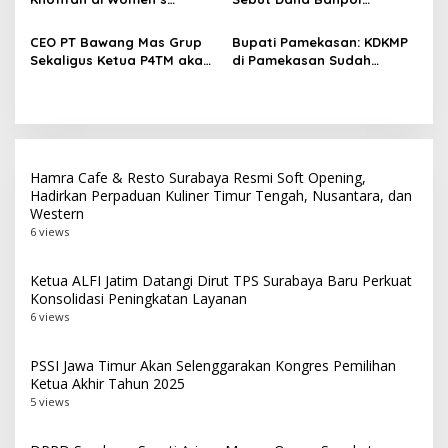
Leadership Forum 2026,
Berperan Topang
Perkuat Kepemimpinan
Pendidikan Politik
CEO PT Bawang Mas Grup
Bupati Pamekasan: KDKMP
Perempuan untuk Indonesia
Masyarakat
Sekaligus Ketua P4TM akan
di Pamekasan Sudah
Berdampak
Memperjuangkan Petani
Beroperasi, Target 180 Unit
Tembakau di Madura
Selesai Akhir Juli 2026
Hamra Cafe & Resto Surabaya Resmi Soft Opening,
Hadirkan Perpaduan Kuliner Timur Tengah, Nusantara, dan
Western
6 views
Ketua ALFI Jatim Datangi Dirut TPS Surabaya Baru Perkuat
Konsolidasi Peningkatan Layanan
6 views
PSSI Jawa Timur Akan Selenggarakan Kongres Pemilihan
Ketua Akhir Tahun 2025
5 views