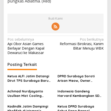
pungkas Adiatma. (Red)
Ikuti Kami
N
Pos sebelumnya
Pos berikutnya
Api Obor Asian Games
Reformasi Birokrasi, Kanim
a
Berlayar Dengan Kapal
Blitar Menuju WBK
v
Dewaruci ke Makassar
i
Posting Terkait
g
a
Ketua ALFI Jatim Datangi
DPRD Surabaya Soroti
s
Dirut TPS Surabaya Baru
Arisan Meow, Owner
Perkuat Konsolidasi
Sepakat Kembalikan Dana
i
Peningkatan Layanan
Member Secara Bertahap
Achmad Nurdjayanto
Indonesia Gandeng
p
Usulkan Mist Cooling
Harvard Kembangkan SDM
System, Solusi Sejukkan
Unggul dan Riset Berkelas
o
Surabaya di Tengah Cuaca
Dunia
Kadindik Jatim Dampingi
Ketua DPRD Surabaya
s
Panas
Khofifah di Women’s
Sebut Dana Banpol