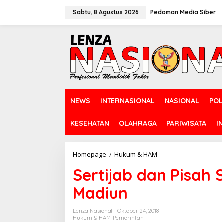
L
e
Sabtu, 8 Agustus 2026
Pedoman Media Siber
w
a
t
i
k
e
k
o
n
NEWS
INTERNASIONAL
NASIONAL
POL
t
e
n
KESEHATAN
OLAHRAGA
PARIWISATA
I
Homepage
/
Hukum & HAM
S
e
Sertijab dan Pisah
r
t
Madiun
i
j
a
Lenza Nasional
Oktober 24, 2018
b
Hukum & HAM
,
Pemerintah