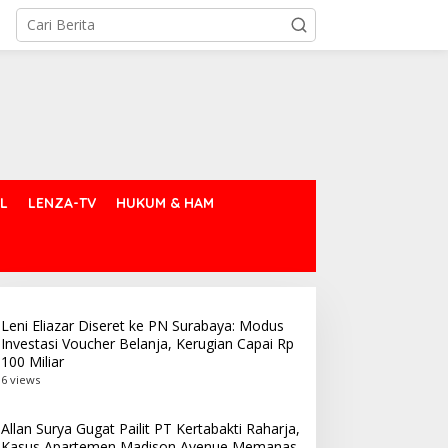
L
LENZA-TV
HUKUM & HAM
Leni Eliazar Diseret ke PN Surabaya: Modus
Investasi Voucher Belanja, Kerugian Capai Rp
100 Miliar
6 views
Allan Surya Gugat Pailit PT Kertabakti Raharja,
Kasus Apartemen Madison Avenue Memanas