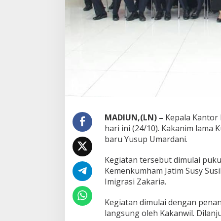
a
s
i
M
a
d
i
u
n
MADIUN,(LN) –
Kepala Kantor I
hari ini (24/10). Kakanim lama
baru Yusup Umardani.
Kegiatan tersebut dimulai puku
Kemenkumham Jatim Susy Susila
Imigrasi Zakaria.
Kegiatan dimulai dengan penan
langsung oleh Kakanwil. Dila