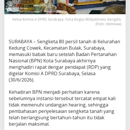
r
i
n
g
Ketua Komisi A DPRD Surabaya, Yona Bagus Widyatmoko (tengah).
(Foto: Istimewa)
D
P
R
D
SURABAYA – Sengketa 80 persil tanah di Kelurahan
,
Kedung Cowek, Kecamatan Bulak, Surabaya,
S
memasuki babak baru setelah Badan Pertanahan
e
Nasional (BPN) Kota Surabaya akhirnya
n
g
menghadiri rapat dengar pendapat (RDP) yang
k
digelar Komisi A DPRD Surabaya, Selasa
e
(30/6/2026).
t
a
Kehadiran BPN menjadi perhatian karena
8
0
sebelumnya instansi tersebut tercatat empat kali
P
tidak memenuhi undangan hearing, sehingga
e
pembahasan penyelesaian sengketa tanah yang
r
telah berlangsung bertahun-tahun itu tidak
s
berjalan maksimal.
i
l