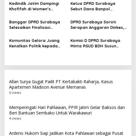
p
Member Secara Bertahap
Surabaya di Tengah Cuaca
Kadindik Jatim Dampingi
Ketua DPRD Surabaya
Panas
Khofifah di Women’s
Sebut Dana Banpol
o
Leadership Forum 2026,
Berperan Topang
s
Perkuat Kepemimpinan
Pendidikan Politik
Banggar DPRD Surabaya
DPRD Surabaya Soroti
Perempuan untuk Indonesia
Masyarakat
Selesaikan Finalisasi
Serapan Anggaran Dinkes,
Berdampak
Pertanggungjawaban APBD
Pengadaan Alkes hingga
2025, Paripurna Digelar 27
Layanan Kesehatan Jadi
Komunitas Gelora Juang
Komisi D DPRD Surabaya
Juli
Perhatian
Kenalkan Politik kepada
Minta RSUD BDH Susun
Anak Muda Lewat
Target Pendapatan Lebih
Kunjungan ke DPRD
Rasional
Surabaya
Allan Surya Gugat Pailit PT Kertabakti Raharja, Kasus
Apartemen Madison Avenue Memanas
6 views
Memperingati Hari Pahlawan, PPIR Jatim Gelar Baksos dan
Beri Bantuan Sembako Untuk Warakawuri
4 views
Arderio Hukom Siap Jadikan Kota Pahlawan sebagai Pusat