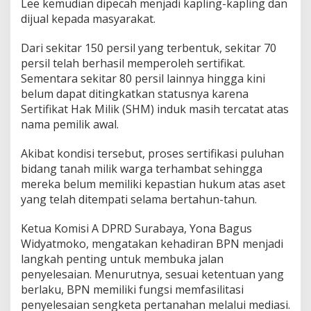
Lee kemudian dipecah menjadi kapling-kapling dan
a
dijual kepada masyarakat.
k
B
Dari sekitar 150 persil yang terbentuk, sekitar 70
a
r
persil telah berhasil memperoleh sertifikat.
u
Sementara sekitar 80 persil lainnya hingga kini
belum dapat ditingkatkan statusnya karena
Sertifikat Hak Milik (SHM) induk masih tercatat atas
nama pemilik awal.
Akibat kondisi tersebut, proses sertifikasi puluhan
bidang tanah milik warga terhambat sehingga
mereka belum memiliki kepastian hukum atas aset
yang telah ditempati selama bertahun-tahun.
Ketua Komisi A DPRD Surabaya, Yona Bagus
Widyatmoko, mengatakan kehadiran BPN menjadi
langkah penting untuk membuka jalan
penyelesaian. Menurutnya, sesuai ketentuan yang
berlaku, BPN memiliki fungsi memfasilitasi
penyelesaian sengketa pertanahan melalui mediasi.