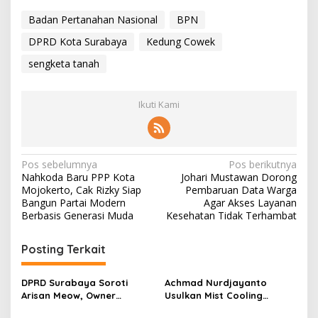
Badan Pertanahan Nasional
BPN
DPRD Kota Surabaya
Kedung Cowek
sengketa tanah
Ikuti Kami
N
Pos sebelumnya
Pos berikutnya
Nahkoda Baru PPP Kota
Johari Mustawan Dorong
a
Mojokerto, Cak Rizky Siap
Pembaruan Data Warga
v
Bangun Partai Modern
Agar Akses Layanan
Berbasis Generasi Muda
Kesehatan Tidak Terhambat
i
g
Posting Terkait
a
s
DPRD Surabaya Soroti
Achmad Nurdjayanto
Arisan Meow, Owner
Usulkan Mist Cooling
i
Sepakat Kembalikan Dana
System, Solusi Sejukkan