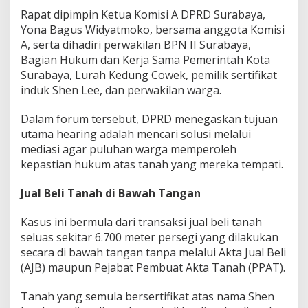
T
Rapat dipimpin Ketua Komisi A DPRD Surabaya,
a
Yona Bagus Widyatmoko, bersama anggota Komisi
n
A, serta dihadiri perwakilan BPN II Surabaya,
a
Bagian Hukum dan Kerja Sama Pemerintah Kota
h
K
Surabaya, Lurah Kedung Cowek, pemilik sertifikat
e
induk Shen Lee, dan perwakilan warga.
d
u
Dalam forum tersebut, DPRD menegaskan tujuan
n
utama hearing adalah mencari solusi melalui
g
C
mediasi agar puluhan warga memperoleh
o
kepastian hukum atas tanah yang mereka tempati.
w
e
Jual Beli Tanah di Bawah Tangan
k
M
a
Kasus ini bermula dari transaksi jual beli tanah
s
seluas sekitar 6.700 meter persegi yang dilakukan
u
secara di bawah tangan tanpa melalui Akta Jual Beli
k
(AJB) maupun Pejabat Pembuat Akta Tanah (PPAT).
i
B
a
Tanah yang semula bersertifikat atas nama Shen
b