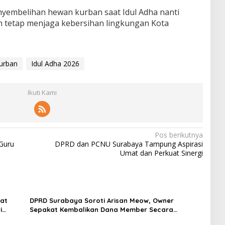
nyembelihan hewan kurban saat Idul Adha nanti
dan tetap menjaga kebersihan lingkungan Kota
urban
Idul Adha 2026
Ikuti Kami
Pos berikutnya
Guru
DPRD dan PCNU Surabaya Tampung Aspirasi
Umat dan Perkuat Sinergi
at
DPRD Surabaya Soroti Arisan Meow, Owner
i
Sepakat Kembalikan Dana Member Secara
Bertahap