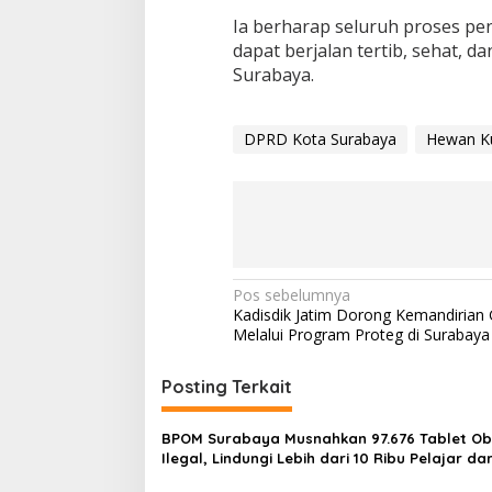
Ia berharap seluruh proses pe
dapat berjalan tertib, sehat, 
Surabaya.
DPRD Kota Surabaya
Hewan K
N
Pos sebelumnya
Kadisdik Jatim Dorong Kemandirian 
a
Melalui Program Proteg di Surabaya
v
i
Posting Terkait
g
BPOM Surabaya Musnahkan 97.676 Tablet Ob
a
Ilegal, Lindungi Lebih dari 10 Ribu Pelajar dar
s
Penyalahgunaan OOT