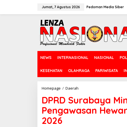
L
e
Jumat, 7 Agustus 2026
Pedoman Media Siber
w
a
t
i
k
e
k
o
n
NEWS
INTERNASIONAL
NASIONAL
POL
t
e
n
KESEHATAN
OLAHRAGA
PARIWISATA
I
Homepage
/
Daerah
D
P
DPRD Surabaya Min
R
D
Pengawasan Hewan 
S
u
2026
r
a