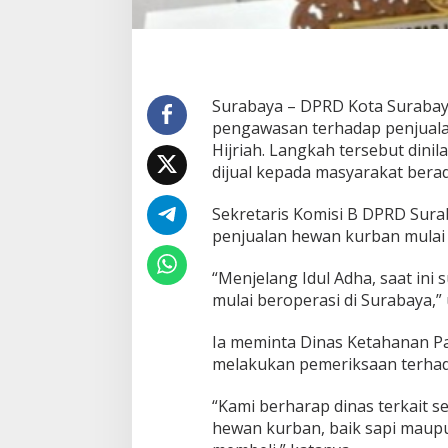
n
P
e
n
g
a
Surabaya – DPRD Kota Suraba
w
pengawasan terhadap penjuala
a
Hijriah. Langkah tersebut din
s
dijual kepada masyarakat berad
a
n
H
Sekretaris Komisi B DPRD Surab
e
penjualan hewan kurban mulai 
w
a
“Menjelang Idul Adha, saat in
n
K
mulai beroperasi di Surabaya,” 
u
r
Ia meminta Dinas Ketahanan P
b
melakukan pemeriksaan terhada
a
n
“Kami berharap dinas terkait 
J
e
hewan kurban, baik sapi maup
l