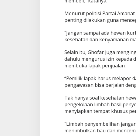
membeli,” katanya.
a
n
Menurut politisi Partai Amana
g
penting dilakukan guna menceg
I
d
u
“Jangan sampai ada hewan kurba
l
kesehatan dan kenyamanan mas
A
d
Selain itu, Ghofar juga mengi
h
a
dahulu mengurus izin kepada 
2
membuka lapak penjualan.
0
2
“Pemilik lapak harus melapor 
6
pengawasan bisa berjalan denga
Tak hanya soal kesehatan hew
pengelolaan limbah hasil peny
menyiapkan tempat khusus pem
“Limbah penyembelihan jangan 
menimbulkan bau dan mencemar