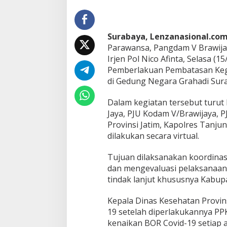
e
n
e
r
Surabaya, Lenzanasional.com
a
Parawansa, Pangdam V Brawija
p
Irjen Pol Nico Afinta, Selasa (
a
n
Pemberlakuan Pembatasan Kegi
P
di Gedung Negara Grahadi Sur
P
K
Dalam kegiatan tersebut turut 
M
Jaya, PJU Kodam V/Brawijaya, P
M
i
Provinsi Jatim, Kapolres Tanj
k
dilakukan secara virtual.
r
o
Tujuan dilaksanakan koordinas
D
dan mengevaluasi pelaksanaan
i
W
tindak lanjut khususnya Kabup
i
l
Kepala Dinas Kesehatan Provin
a
19 setelah diperlakukannya PP
y
kenaikan BOR Covid-19 setiap a
a