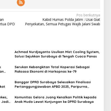
Pos berikutnya
ran
Kabid Humas Polda Jatim : Usai Giat
Ketua DPD
Penyekatan, Semua Petugas Wajib Jalani Swab
Achmad Nurdjayanto Usulkan Mist Cooling System,
Solusi Sejukkan Surabaya di Tengah Cuaca Panas
s
Serukan Kebangkitan Total Koperasi Sebagai
nan
Raksasa Ekonomi di Harkopnas ke-79
Banggar DPRD Surabaya Selesaikan Finalisasi
kat
Pertanggungjawaban APBD 2025, Paripurna
Digelar 27 Juli
nkes,
Komunitas Gelora Juang Kenalkan Politik kepada
 Jadi
Anak Muda Lewat Kunjungan ke DPRD Surabaya