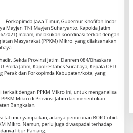
 –
Forkopimda Jawa Timur, Gubernur Khofifah Indar
ya Mayjen TNI Mayjen Suharyanto, Kapolda Jatim
15/6/2021) malam, melakukan koordinasi terkait dengan
atan Masyarakat (PPKM) Mikro, yang dilaksanakan
abaya.
hadir, Sekda Provinsi Jatim, Danrem 084/Bhaskara
JU Polda Jatim, Kapolrestabes Surabaya, Kepala OPD
ung Perak dan Forkopimda Kabupaten/kota, yang
i terkait dengan PPKM Mikro ini, untuk menganalisa
 PPKM Mikro di Provinsi Jatim dan menentukan
aten Bangkalan.
si Jati menyampaikan, adanya penurunan BOR Cobid-
KM Mikro. Namun, perlu juga diwaspadai terhadap
danya libur Panjang.