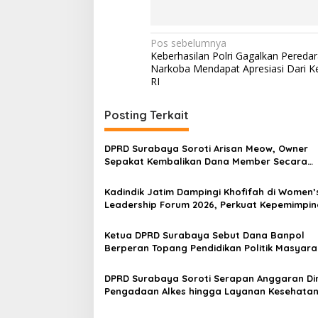
N
Pos sebelumnya
Keberhasilan Polri Gagalkan Pereda
a
Narkoba Mendapat Apresiasi Dari 
v
RI
i
Posting Terkait
g
a
DPRD Surabaya Soroti Arisan Meow, Owner
s
Sepakat Kembalikan Dana Member Secara
Bertahap
i
Kadindik Jatim Dampingi Khofifah di Women’
p
Leadership Forum 2026, Perkuat Kepemimpi
Perempuan untuk Indonesia Berdampak
o
Ketua DPRD Surabaya Sebut Dana Banpol
s
Berperan Topang Pendidikan Politik Masyara
DPRD Surabaya Soroti Serapan Anggaran Di
Pengadaan Alkes hingga Layanan Kesehatan
Perhatian