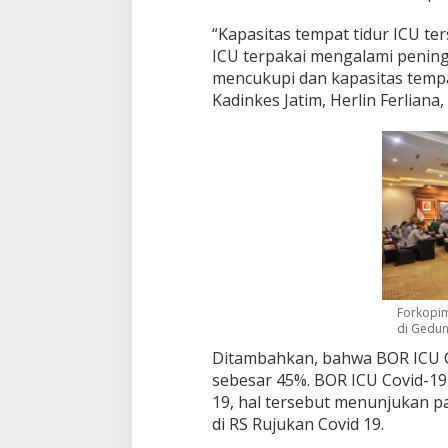
h
J
“Kapasitas tempat tidur ICU te
a
ICU terpakai mengalami peningk
t
mencukupi dan kapasitas tempa
i
Kadinkes Jatim, Herlin Ferliana
m
Forkopim
di Gedun
Ditambahkan, bahwa BOR ICU Co
sebesar 45%. BOR ICU Covid-19
19, hal tersebut menunjukan pa
di RS Rujukan Covid 19.