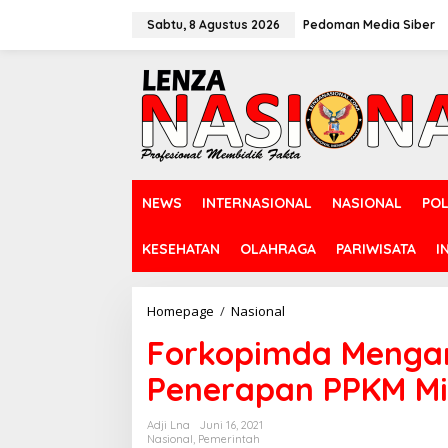
L
e
Sabtu, 8 Agustus 2026
Pedoman Media Siber
w
a
t
i
k
e
k
o
n
NEWS
INTERNASIONAL
NASIONAL
POL
t
e
n
KESEHATAN
OLAHRAGA
PARIWISATA
I
Homepage
/
Nasional
F
o
Forkopimda Mengan
r
k
Penerapan PPKM Mi
o
p
i
Adji Lna
Juni 16, 2021
m
Nasional
,
Pemerintah