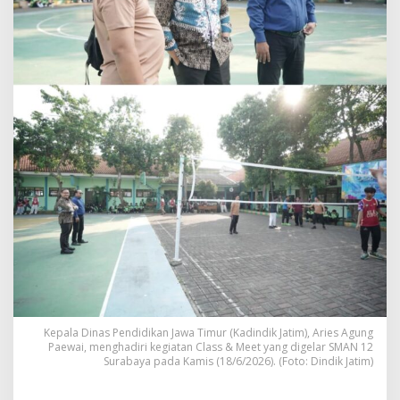
u
n
g
P
a
e
w
a
i
H
a
d
i
r
i
C
l
a
s
s
&
Kepala Dinas Pendidikan Jawa Timur (Kadindik Jatim), Aries Agung
Paewai, menghadiri kegiatan Class & Meet yang digelar SMAN 12
M
Surabaya pada Kamis (18/6/2026). (Foto: Dindik Jatim)
e
e
t