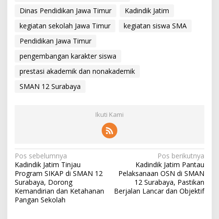
Dinas Pendidikan Jawa Timur
Kadindik Jatim
kegiatan sekolah Jawa Timur
kegiatan siswa SMA
Pendidikan Jawa Timur
pengembangan karakter siswa
prestasi akademik dan nonakademik
SMAN 12 Surabaya
Ikuti Kami
N
Pos sebelumnya
Pos berikutnya
Kadindik Jatim Tinjau
Kadindik Jatim Pantau
a
Program SIKAP di SMAN 12
Pelaksanaan OSN di SMAN
v
Surabaya, Dorong
12 Surabaya, Pastikan
Kemandirian dan Ketahanan
Berjalan Lancar dan Objektif
i
Pangan Sekolah
g