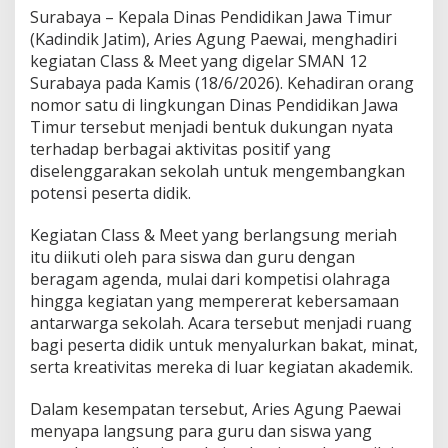
S
Surabaya – Kepala Dinas Pendidikan Jawa Timur
M
(Kadindik Jatim), Aries Agung Paewai, menghadiri
A
kegiatan Class & Meet yang digelar SMAN 12
N
Surabaya pada Kamis (18/6/2026). Kehadiran orang
1
nomor satu di lingkungan Dinas Pendidikan Jawa
2
S
Timur tersebut menjadi bentuk dukungan nyata
u
terhadap berbagai aktivitas positif yang
r
diselenggarakan sekolah untuk mengembangkan
a
potensi peserta didik.
b
a
y
Kegiatan Class & Meet yang berlangsung meriah
a
itu diikuti oleh para siswa dan guru dengan
,
beragam agenda, mulai dari kompetisi olahraga
D
hingga kegiatan yang mempererat kebersamaan
o
r
antarwarga sekolah. Acara tersebut menjadi ruang
o
bagi peserta didik untuk menyalurkan bakat, minat,
n
serta kreativitas mereka di luar kegiatan akademik.
g
S
Dalam kesempatan tersebut, Aries Agung Paewai
i
s
menyapa langsung para guru dan siswa yang
w