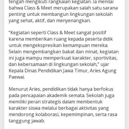
tengah mengikuti rangkaian kegiatan. Ia menilai
a
bahwa Class & Meet merupakan salah satu sarana
K
penting untuk membangun lingkungan sekolah
e
yang sehat, aktif, dan menyenangkan.
m
b
a
“Kegiatan seperti Class & Meet sangat positif
n
karena memberikan ruang kepada peserta didik
g
untuk mengekspresikan kemampuan mereka.
k
Selain mengembangkan bakat dan minat, kegiatan
a
n
ini juga mampu memperkuat karakter, sportivitas,
P
dan kebersamaan di lingkungan sekolah,” ujar
r
Kepala Dinas Pendidikan Jawa Timur, Aries Agung
e
Paewai.
s
t
a
Menurut Aries, pendidikan tidak hanya berfokus
s
pada pencapaian akademik semata. Sekolah juga
i
memiliki peran strategis dalam membentuk
d
karakter siswa melalui berbagai aktivitas yang
a
n
mendorong kolaborasi, kepemimpinan, serta rasa
K
tanggung jawab.
a