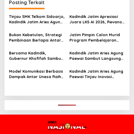
Posting Terkait
a
s
Tinjau SMK Telkom Sidoarjo,
Kadindik Jatim Apresiasi
i
Kadindik Jatim Aries Agung
Juara LKS AI 2026, Revano
p
Paewai: Ruang Kelas
Terima Bantuan Pendidikan
Representatif Tingkatkan
dari Gubernur Khofifah
Bukan Kebetulan, Strategi
Jatim Pimpin Calon Murid
o
Kualitas Pembelajaran
Pembinaan Berlapis Antar
Program Pembelajaran
s
Jatim Cetak Quattrick
Jarak Jauh Nasional, 109
Juara Umum LKS Nasional
ATS Lolos Verifikasi dan
Bersama Kadindik,
Kadindik Jatim Aries Agung
Siap Belajar
Gubernur Khofifah Sambut
Paewai Sambut Langsung
Kontingen Jatim Juara
Kontingen Juara Umum LKS
Umum LKS Dikmen Nasional
Dikmen Nasional 2026 di
Model Komunikasi Berbasis
Kadindik Jatim Aries Agung
2026 di Grahadi
Pasar Turi
Dampak Antar Unesa Raih
Paewai Tinjau Inovasi
Top 3 Media Relations
Peserta PKN Tingkat II
Awards 2026 Kategori
Angkatan IV 2026 di
Siaran Pers Terbaik
Makassar