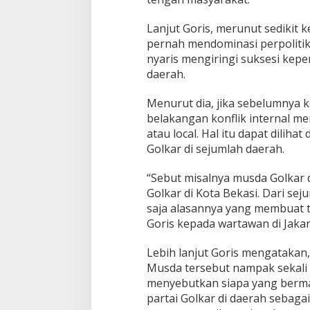
a
b
Lanjut Goris, merunut sedikit 
k
pernah mendominasi perpolitik
a
n
nyaris mengiringi suksesi kepe
M
daerah.
o
l
Menurut dia, jika sebelumnya ko
o
belakangan konflik internal me
r
n
atau local. Hal itu dapat dilih
y
Golkar di sejumlah daerah.
a
M
“Sebut misalnya musda Golkar 
u
Golkar di Kota Bekasi. Dari seju
s
d
saja alasannya yang membuat t
a
Goris kepada wartawan di Jakart
G
o
Lebih lanjut Goris mengatakan, 
l
Musda tersebut nampak sekali 
k
a
menyebutkan siapa yang bermai
r
partai Golkar di daerah sebag