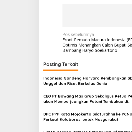
N
Pos sebelumnya
Front Pemuda Madura Indonesia (F
a
Optimis Menangkan Calon Bupati Si
v
Bambang Haryo Soekartono
i
Posting Terkait
g
a
Indonesia Gandeng Harvard Kembangkan S
s
Unggul dan Riset Berkelas Dunia
i
CEO PT Bawang Mas Grup Sekaligus Ketua P
p
akan Memperjuangkan Petani Tembakau di
Madura
o
DPC PPP Kota Mojokerto Silaturahmi ke PCNU
s
Perkuat Kolaborasi untuk Masyarakat