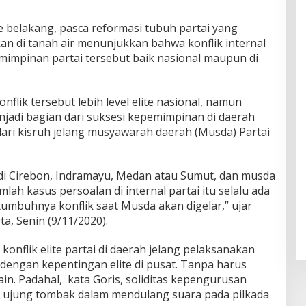
ke belakang, pasca reformasi tubuh partai yang
an di tanah air menunjukkan bahwa konflik internal
mimpinan partai tersebut baik nasional maupun di
nflik tersebut lebih level elite nasional, namun
njadi bagian dari suksesi kepemimpinan di daerah
at dari kisruh jelang musyawarah daerah (Musda) Partai
di Cirebon, Indramayu, Medan atau Sumut, dan musda
mlah kasus persoalan di internal partai itu selalu ada
umbuhnya konflik saat Musda akan digelar,” ujar
a, Senin (9/11/2020).
konflik elite partai di daerah jelang pelaksanakan
dengan kepentingan elite di pusat. Tanpa harus
n. Padahal, kata Goris, soliditas kepengurusan
ai ujung tombak dalam mendulang suara pada pilkada