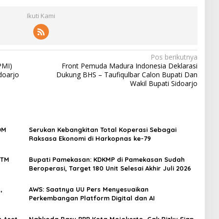
Ikuti Kami
Pos berikutnya
PMI)
Front Pemuda Madura Indonesia Deklarasi
doarjo
Dukung BHS – Taufiqulbar Calon Bupati Dan
Wakil Bupati Sidoarjo
DM
Serukan Kebangkitan Total Koperasi Sebagai
Raksasa Ekonomi di Harkopnas ke-79
4TM
Bupati Pamekasan: KDKMP di Pamekasan Sudah
Beroperasi, Target 180 Unit Selesai Akhir Juli 2026
,
AWS: Saatnya UU Pers Menyesuaikan
Perkembangan Platform Digital dan AI