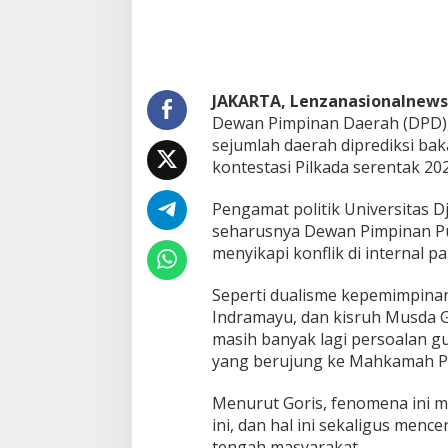
e
p
e
n
t
i
JAKARTA, Lenzanasionalnews
n
Dewan Pimpinan Daerah (DPD), 
g
sejumlah daerah diprediksi bak
a
kontestasi Pilkada serentak 2
n
d
i
Pengamat politik Universitas 
E
seharusnya Dewan Pimpinan Pus
l
menyikapi konflik di internal pa
i
t
Seperti dualisme kepemimpinan
P
a
Indramayu, dan kisruh Musda G
r
masih banyak lagi persoalan 
t
yang berujung ke Mahkamah Pa
a
i
Menurut Goris, fenomena ini 
S
e
ini, dan hal ini sekaligus menc
b
tengah masyarakat.