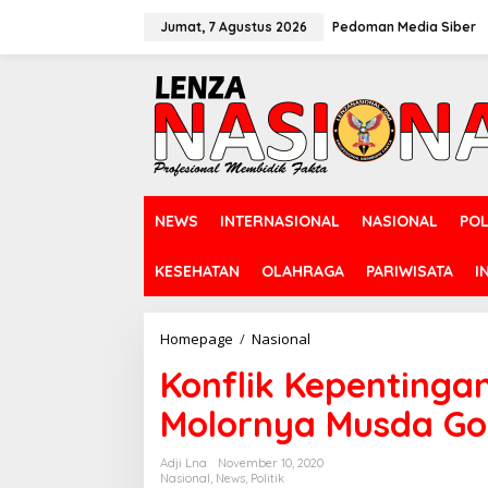
L
e
Jumat, 7 Agustus 2026
Pedoman Media Siber
w
a
t
i
k
e
k
o
n
NEWS
INTERNASIONAL
NASIONAL
POL
t
e
n
KESEHATAN
OLAHRAGA
PARIWISATA
I
Homepage
/
Nasional
K
o
Konflik Kepentingan
n
f
Molornya Musda Go
l
i
k
Adji Lna
November 10, 2020
K
Nasional
,
News
,
Politik