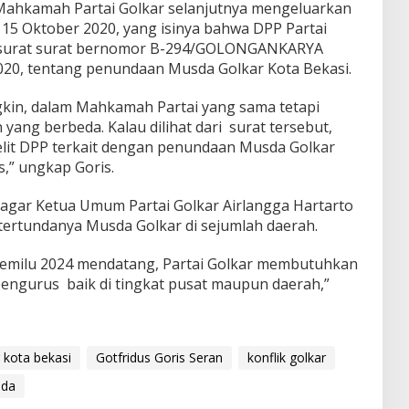
 Mahkamah Partai Golkar selanjutnya mengeluarkan
 15 Oktober 2020, yang isinya bahwa DPP Partai
 surat surat bernomor B-294/GOLONGANKARYA
2020, tentang penundaan Musda Golkar Kota Bekasi.
kin, dalam Mahkamah Partai yang sama tetapi
ang berbeda. Kalau dilihat dari surat tersebut,
 elit DPP terkait dengan penundaan Musda Golkar
s,” ungkap Goris.
 agar Ketua Umum Partai Golkar Airlangga Hartarto
tertundanya Musda Golkar di sejumlah daerah.
Pemilu 2024 mendatang, Partai Golkar membutuhkan
engurus baik di tingkat pusat maupun daerah,”
 kota bekasi
Gotfridus Goris Seran
konflik golkar
nda