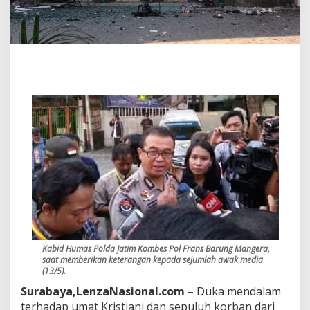
r
b
a
n
B
o
m
B
u
n
u
h
D
i
r
i
3
G
e
r
Kabid Humas Polda Jatim Kombes Pol Frans Barung Mangera,
e
saat memberikan keterangan kepada sejumlah awak media
j
(13/5).
a
Surabaya,LenzaNasional.com –
Duka mendalam
d
terhadap umat Kristiani dan sepuluh korban dari
i