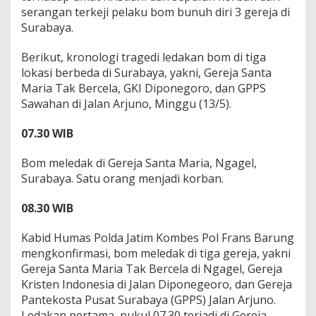
S
serangan terkeji pelaku bom bunuh diri 3 gereja di
u
Surabaya.
r
a
Berikut, kronologi tragedi ledakan bom di tiga
b
lokasi berbeda di Surabaya, yakni, Gereja Santa
a
y
Maria Tak Bercela, GKI Diponegoro, dan GPPS
a
Sawahan di Jalan Arjuno, Minggu (13/5).
07.30 WIB
Bom meledak di Gereja Santa Maria, Ngagel,
Surabaya. Satu orang menjadi korban.
08.30 WIB
Kabid Humas Polda Jatim Kombes Pol Frans Barung
mengkonfirmasi, bom meledak di tiga gereja, yakni
Gereja Santa Maria Tak Bercela di Ngagel, Gereja
Kristen Indonesia di Jalan Diponegeoro, dan Gereja
Pantekosta Pusat Surabaya (GPPS) Jalan Arjuno.
Ledakan pertama, pukul 07.30 terjadi di Gereja