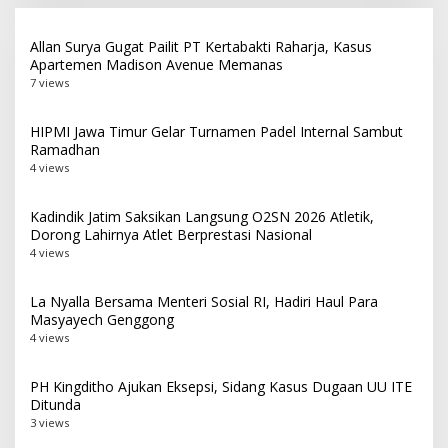
Allan Surya Gugat Pailit PT Kertabakti Raharja, Kasus
Apartemen Madison Avenue Memanas
7 views
HIPMI Jawa Timur Gelar Turnamen Padel Internal Sambut
Ramadhan
4 views
Kadindik Jatim Saksikan Langsung O2SN 2026 Atletik,
Dorong Lahirnya Atlet Berprestasi Nasional
4 views
La Nyalla Bersama Menteri Sosial RI, Hadiri Haul Para
Masyayech Genggong
4 views
PH Kingditho Ajukan Eksepsi, Sidang Kasus Dugaan UU ITE
Ditunda
3 views