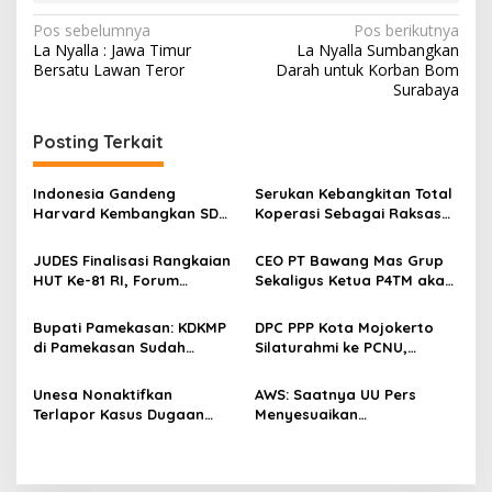
N
Pos sebelumnya
Pos berikutnya
La Nyalla : Jawa Timur
La Nyalla Sumbangkan
a
Bersatu Lawan Teror
Darah untuk Korban Bom
v
Surabaya
i
Posting Terkait
g
a
Indonesia Gandeng
Serukan Kebangkitan Total
s
Harvard Kembangkan SDM
Koperasi Sebagai Raksasa
Unggul dan Riset Berkelas
Ekonomi di Harkopnas ke-
i
Dunia
79
JUDES Finalisasi Rangkaian
CEO PT Bawang Mas Grup
p
HUT Ke-81 RI, Forum
Sekaligus Ketua P4TM akan
Kebangsaan dan Beragam
Memperjuangkan Petani
o
Lomba Siap Perkuat
Tembakau di Madura
Bupati Pamekasan: KDKMP
DPC PPP Kota Mojokerto
s
Solidaritas Jurnalis DPRD
di Pamekasan Sudah
Silaturahmi ke PCNU,
Surabaya
Beroperasi, Target 180 Unit
Perkuat Kolaborasi untuk
Selesai Akhir Juli 2026
Masyarakat
Unesa Nonaktifkan
AWS: Saatnya UU Pers
Terlapor Kasus Dugaan
Menyesuaikan
Kekerasan Verbal dari
Perkembangan Platform
Kegiatan Kampus demi
Digital dan AI
Kelancaran Penanganan