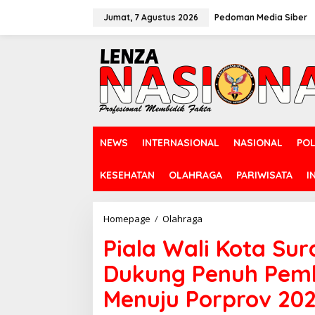
L
e
Jumat, 7 Agustus 2026
Pedoman Media Siber
w
a
t
i
k
e
k
o
n
NEWS
INTERNASIONAL
NASIONAL
POL
t
e
n
KESEHATAN
OLAHRAGA
PARIWISATA
I
Homepage
/
Olahraga
P
i
Piala Wali Kota Su
a
l
Dukung Penuh Pemb
a
W
Menuju Porprov 20
a
l