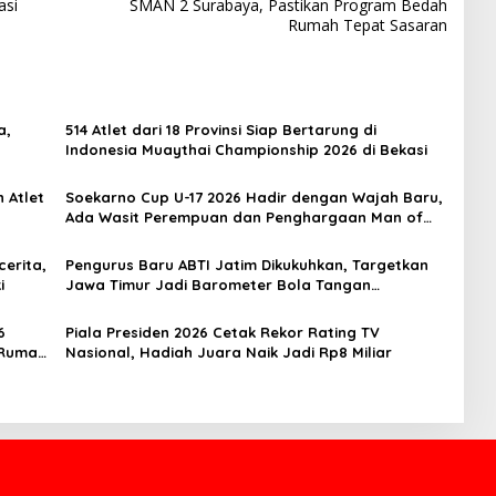
asi
SMAN 2 Surabaya, Pastikan Program Bedah
Rumah Tepat Sasaran
a,
514 Atlet dari 18 Provinsi Siap Bertarung di
Indonesia Muaythai Championship 2026 di Bekasi
 Atlet
Soekarno Cup U-17 2026 Hadir dengan Wajah Baru,
Ada Wasit Perempuan dan Penghargaan Man of
the Match
erita,
Pengurus Baru ABTI Jatim Dikukuhkan, Targetkan
i
Jawa Timur Jadi Barometer Bola Tangan
Indonesia
6
Piala Presiden 2026 Cetak Rekor Rating TV
 Rumah
Nasional, Hadiah Juara Naik Jadi Rp8 Miliar