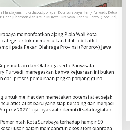
lies Handayani, Plt Kadisbudporapar Kota Surabaya Herry Purwadi, Ketua
r Baso Juherman dan Ketua MI Kota Surabaya Hendry Lianto. (Foto: Zal)
rabaya memanfaatkan ajang Piala Wali Kota
ategis untuk memunculkan bibit-bibit atlet
ampil pada Pekan Olahraga Provinsi (Porprov) Jawa
 Kepemudaan dan Olahraga serta Pariwisata
rry Purwadi, menegaskan bahwa kejuaraan ini bukan
ian dari proses pembinaan jangka panjang guna
ng untuk melihat dan memetakan potensi atlet sejak
uncul atlet-atlet baru yang siap bersaing dan menjadi
rprov 2027,” ujarnya saat ditemui di sela kegiatan.
Pemerintah Kota Surabaya terhadap hampir 50
i keseriusan dalam membangun ekosistem olahraga