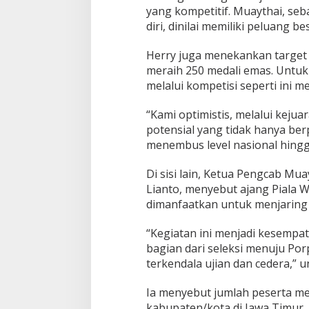
u
yang kompetitif. Muaythai, se
a
diri, dinilai memiliki peluang 
y
t
Herry juga menekankan target 
h
meraih 250 medali emas. Untuk 
a
i
melalui kompetisi seperti ini m
M
e
“Kami optimistis, melalui kejuar
n
potensial yang tidak hanya ber
u
menembus level nasional hingg
j
u
P
Di sisi lain, Ketua Pengcab Mu
o
Lianto, menyebut ajang Piala Wa
r
dimanfaatkan untuk menjaring a
p
r
o
“Kegiatan ini menjadi kesempat
v
bagian dari seleksi menuju Po
2
terkendala ujian dan cedera,” 
0
2
Ia menyebut jumlah peserta menc
7
kabupaten/kota di Jawa Timur, 