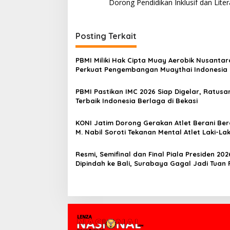
a
Dorong Pendidikan Inklusif dan Liter
v
i
Posting Terkait
g
a
PBMI Miliki Hak Cipta Muay Aerobik Nusantar
s
Perkuat Pengembangan Muaythai Indonesia
i
PBMI Pastikan IMC 2026 Siap Digelar, Ratusan
p
Terbaik Indonesia Berlaga di Bekasi
o
KONI Jatim Dorong Gerakan Atlet Berani Berc
s
M. Nabil Soroti Tekanan Mental Atlet Laki-Lak
Resmi, Semifinal dan Final Piala Presiden 202
Dipindah ke Bali, Surabaya Gagal Jadi Tuan
Laga Puncak