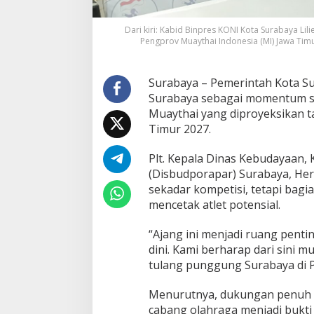
u
k
Dari kiri: Kabid Binpres KONI Kota Surabaya Li
u
Pengprov Muaythai Indonesia (MI) Jawa Timu
n
g
P
Surabaya – Pemerintah Kota Su
e
n
Surabaya sebagai momentum str
u
Muaythai yang diproyeksikan t
h
Timur 2027.
P
e
Plt. Kepala Dinas Kebudayaan,
m
b
(Disbudporapar) Surabaya, He
i
sekadar kompetisi, tetapi bag
n
mencetak atlet potensial.
a
a
“Ajang ini menjadi ruang penti
n
A
dini. Kami berharap dari sini m
t
tulang punggung Surabaya di Po
l
e
Menurutnya, dukungan penuh 
t
cabang olahraga menjadi bukt
M