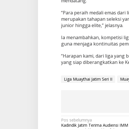
mendatang.
“Para peraih medali emas dari l
merupakan tahapan seleksi ya
junior hingga elite,” jelasnya.
Ia menambahkan, kompetisi lig
guna menjaga kontinuitas pemb
“Harapan kami, dari liga yang be
yang siap diberangkatkan ke Ke
Liga Muaythai Jatim Seri II
Muay
N
Pos sebelumnya
Kadindik Jatim Terima Audiensi IMM