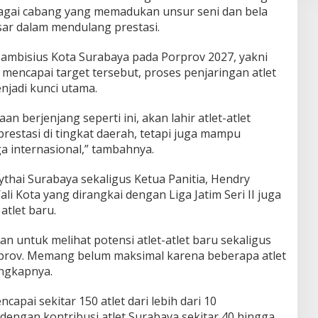
bagai cabang yang memadukan unsur seni dan bela
besar dalam mendulang prestasi.
ambisius Kota Surabaya pada Porprov 2027, yakni
mencapai target tersebut, proses penjaringan atlet
enjadi kunci utama.
aan berjenjang seperti ini, akan lahir atlet-atlet
prestasi di tingkat daerah, tetapi juga mampu
a internasional,” tambahnya.
aythai Surabaya sekaligus Ketua Panitia, Hendry
li Kota yang dirangkai dengan Liga Jatim Seri II juga
tlet baru.
an untuk melihat potensi atlet-atlet baru sekaligus
rprov. Memang belum maksimal karena beberapa atlet
ungkapnya.
apai sekitar 150 atlet dari lebih dari 10
dengan kontribusi atlet Surabaya sekitar 40 hingga