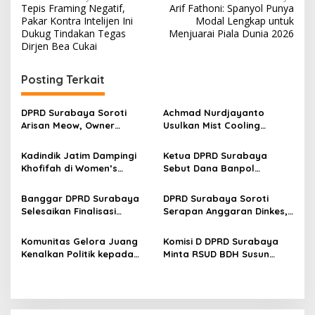
Tepis Framing Negatif,
Arif Fathoni: Spanyol Punya
a
Pakar Kontra Intelijen Ini
Modal Lengkap untuk
v
Dukug Tindakan Tegas
Menjuarai Piala Dunia 2026
Dirjen Bea Cukai
i
g
Posting Terkait
a
s
DPRD Surabaya Soroti
Achmad Nurdjayanto
Arisan Meow, Owner
Usulkan Mist Cooling
i
Sepakat Kembalikan Dana
System, Solusi Sejukkan
p
Member Secara Bertahap
Surabaya di Tengah Cuaca
Kadindik Jatim Dampingi
Ketua DPRD Surabaya
Panas
Khofifah di Women’s
Sebut Dana Banpol
o
Leadership Forum 2026,
Berperan Topang
s
Perkuat Kepemimpinan
Pendidikan Politik
Banggar DPRD Surabaya
DPRD Surabaya Soroti
Perempuan untuk Indonesia
Masyarakat
Selesaikan Finalisasi
Serapan Anggaran Dinkes,
Berdampak
Pertanggungjawaban APBD
Pengadaan Alkes hingga
2025, Paripurna Digelar 27
Layanan Kesehatan Jadi
Komunitas Gelora Juang
Komisi D DPRD Surabaya
Juli
Perhatian
Kenalkan Politik kepada
Minta RSUD BDH Susun
Anak Muda Lewat
Target Pendapatan Lebih
Kunjungan ke DPRD
Rasional
Surabaya