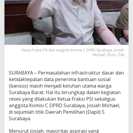
l
u
h
k
a
n
I
n
f
Ketua Fraksi PSI dan anggota Komisi C DPRD Surabaya, Josiah
r
Michael. (Foto: Zal)
a
s
t
SURABAYA – Permasalahan infrastruktur dasar dan
r
u
ketidaktepatan data penerima bantuan sosial
k
(bansos) masih menjadi keluhan utama warga
t
Surabaya Barat. Hal itu terungkap dalam kegiatan
u
reses yang dilakukan Ketua Fraksi PSI sekaligus
r
anggota Komisi C DPRD Surabaya, Josiah Michael,
d
a
di sejumlah titik Daerah Pemilihan (Dapil) 5
n
Surabaya.
D
a
Menurut Josiah, mayoritas aspirasi yang
t