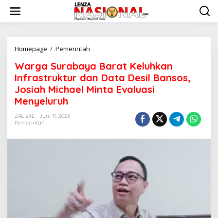
L
e
w
a
t
i
Homepage
/
Pemerintah
W
k
a
Warga Surabaya Barat Keluhkan
e
r
k
g
Infrastruktur dan Data Desil Bansos,
o
a
Josiah Michael Minta Evaluasi
n
S
Menyeluruh
t
u
e
r
Z4L Z4L
Juni 11, 2026
n
a
Pemerintah
b
a
y
a
B
a
r
a
t
K
e