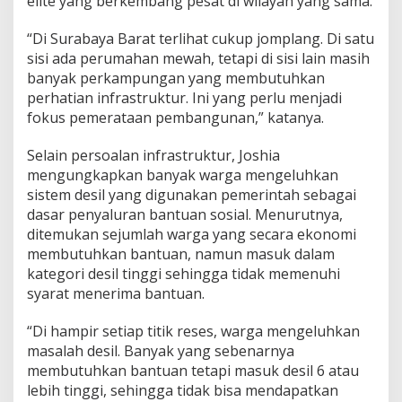
elite yang berkembang pesat di wilayah yang sama.
l
M
“Di Surabaya Barat terlihat cukup jomplang. Di satu
i
sisi ada perumahan mewah, tetapi di sisi lain masih
n
banyak perkampungan yang membutuhkan
t
a
perhatian infrastruktur. Ini yang perlu menjadi
E
fokus pemerataan pembangunan,” katanya.
v
a
Selain persoalan infrastruktur, Joshia
l
mengungkapkan banyak warga mengeluhkan
u
a
sistem desil yang digunakan pemerintah sebagai
s
dasar penyaluran bantuan sosial. Menurutnya,
i
ditemukan sejumlah warga yang secara ekonomi
M
membutuhkan bantuan, namun masuk dalam
e
kategori desil tinggi sehingga tidak memenuhi
n
y
syarat menerima bantuan.
e
l
“Di hampir setiap titik reses, warga mengeluhkan
u
masalah desil. Banyak yang sebenarnya
r
membutuhkan bantuan tetapi masuk desil 6 atau
u
h
lebih tinggi, sehingga tidak bisa mendapatkan