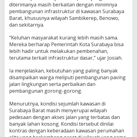
diterimanya masih berkaitan dengan minimnya
a
D
pembangunan infrastruktur di kawasan Surabaya
e
Barat, khususnya wilayah Sambikerep, Benowo,
s
dan sekitarnya.
i
l
“Keluhan masyarakat kurang lebih masih sama.
B
a
Mereka berharap Pemerintah Kota Surabaya bisa
n
lebih hadir untuk melakukan pembenahan,
s
terutama terkait infrastruktur dasar,” ujar Josiah.
o
s
Ia menjelaskan, kebutuhan yang paling banyak
,
J
disampaikan warga meliputi pembangunan paving
o
jalan lingkungan serta perbaikan dan
s
pembangunan gorong-gorong.
i
a
Menurutnya, kondisi sejumlah kawasan di
h
M
Surabaya Barat masih menyerupai wilayah
i
pedesaan dengan akses jalan yang terbatas dan
c
banyak lahan kosong. Kondisi tersebut dinilai
h
kontras dengan keberadaan kawasan perumahan
a
e