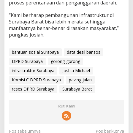
proses perencanaan dan penganggaran daerah.
“Kami berharap pembangunan infrastruktur di
Surabaya Barat bisa lebih merata sehingga
manfaatnya benar-benar dirasakan masyarakat,”
pungkas Josiah.
bantuan sosial Surabaya
data desil bansos
DPRD Surabaya
gorong-gorong
infrastruktur Surabaya
Joshia Michael
Komisi C DPRD Surabaya
paving jalan
reses DPRD Surabaya
Surabaya Barat
Ikuti Kami
N
Pos sebelumnya
Pos berikutnya