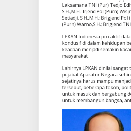
Laksamana TNI (Pur) Tedjo Edhi 
S.H.,M.H.; Irjend.Pol (Purn) Wis
Setiadji, S.H.,M.H.; Brigjend Po
(Purn) Warno,S.H.; Brigjend.TNI
LPKAN Indonesia pro aktif da
kondusif di dalam kehidupan 
keadaan menjadi semakin kaca
masyarakat.
Lahirnya LPKAN dinilai sangat 
pejabat Aparatur Negara sehi
sejatinya harus mampu menjadi 
tersebut, beberapa tokoh, polit
untuk masuk dan bergabung d
untuk membangun bangsa, anta