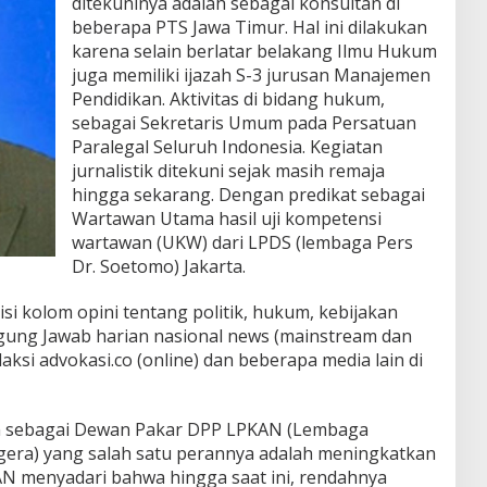
ditekuninya adalah sebagai konsultan di
beberapa PTS Jawa Timur. Hal ini dilakukan
karena selain berlatar belakang Ilmu Hukum
juga memiliki ijazah S-3 jurusan Manajemen
Pendidikan. Aktivitas di bidang hukum,
sebagai Sekretaris Umum pada Persatuan
Paralegal Seluruh Indonesia. Kegiatan
jurnalistik ditekuni sejak masih remaja
hingga sekarang. Dengan predikat sebagai
Wartawan Utama hasil uji kompetensi
wartawan (UKW) dari LPDS (lembaga Pers
Dr. Soetomo) Jakarta.
si kolom opini tentang politik, hukum, kebijakan
gung Jawab harian nasional news (mainstream dan
aksi advokasi.co (online) dan beberapa media lain di
an sebagai Dewan Pakar DPP LPKAN (Lembaga
gera) yang salah satu perannya adalah meningkatkan
KAN menyadari bahwa hingga saat ini, rendahnya