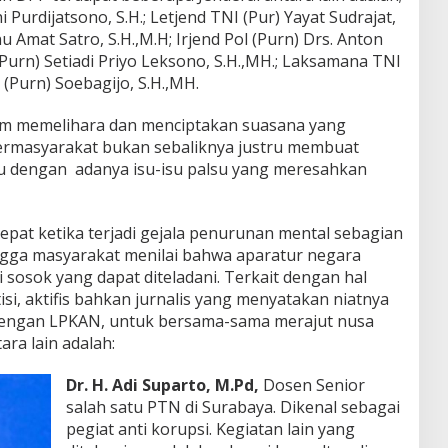
Purdijatsono, S.H.; Letjend TNI (Pur) Yayat Sudrajat,
jnu Amat Satro, S.H.,M.H; Irjend Pol (Purn) Drs. Anton
l (Purn) Setiadi Priyo Leksono, S.H.,MH.; Laksamana TNI
 (Purn) Soebagijo, S.H.,MH.
lam memelihara dan menciptakan suasana yang
bermasyarakat bukan sebaliknya justru membuat
u dengan adanya isu-isu palsu yang meresahkan
tepat ketika terjadi gejala penurunan mental sebagian
ngga masyarakat menilai bahwa aparatur negara
sosok yang dapat diteladani. Terkait dengan hal
isi, aktifis bahkan jurnalis yang menyatakan niatnya
engan LPKAN, untuk bersama-sama merajut nusa
ra lain adalah:
Dr. H. Adi Suparto, M.Pd,
Dosen Senior
salah satu PTN di Surabaya. Dikenal sebagai
pegiat anti korupsi. Kegiatan lain yang