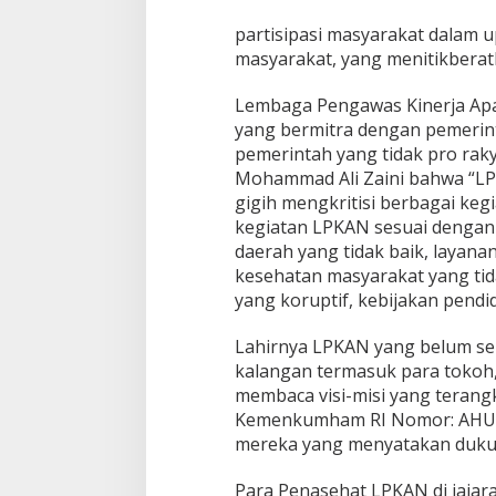
E
B
partisipasi masyarakat dalam 
U
masyarakat, yang menitikbera
A
H
Lembaga Pengawas Kinerja Apa
P
yang bermitra dengan pemerinta
E
R
pemerintah yang tidak pro rak
U
Mohammad Ali Zaini bahwa “LPK
B
gigih mengkritisi berbagai keg
A
kegiatan LPKAN sesuai dengan m
H
daerah yang tidak baik, layana
A
N
kesehatan masyarakat yang tid
yang koruptif, kebijakan pendi
Lahirnya LPKAN yang belum seu
kalangan termasuk para tokoh, a
membaca visi-misi yang teran
Kemenkumham RI Nomor: AHU-00
mereka yang menyatakan duk
Para Penasehat LPKAN di jajara