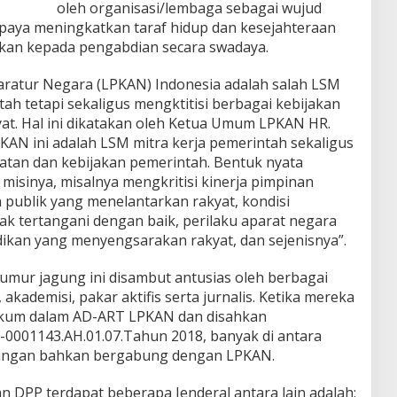
oleh organisasi/lembaga sebagai wujud
upaya meningkatkan taraf hidup dan kesejahteraan
tkan kepada pengabdian secara swadaya.
ratur Negara (LPKAN) Indonesia adalah salah LSM
h tetapi sekaligus mengktitisi berbagai kebijakan
yat. Hal ini dikatakan oleh Ketua Umum LPKAN HR.
AN ini adalah LSM mitra kerja pemerintah sekaligus
iatan dan kebijakan pemerintah. Bentuk nyata
isinya, misalnya mengkritisi kinerja pimpinan
n publik yang menelantarkan rakyat, kondisi
ak tertangani dengan baik, perilaku aparat negara
dikan yang menyengsarakan rakyat, dan sejenisnya”.
mur jagung ini disambut antusias oleh berbagai
kademisi, pakar aktifis serta jurnalis. Ketika mereka
gkum dalam AD-ART LPKAN dan disahkan
01143.AH.01.07.Tahun 2018, banyak di antara
ungan bahkan bergabung dengan LPKAN.
n DPP terdapat beberapa Jenderal antara lain adalah;