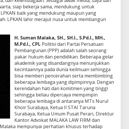
, dan kelembagaan. Sebagai awak media, saya dan
arta, siap bekerja sama, mendukung untuk
if LPKAN baik yang mendukung maupun yang
ntah. LPKAN lahir merajut nusa untuk membangun
H. Suman Malaka, SH., SH.I., S.Pd.I., MH.,
M.Pd.I., CPL
Politisi dari Partai Persatuan
Pembangunan (PPP) adalah salah seorang
pakar hukum dan pendidikan. Beberapa gelar
akademik yang disandangnya menunjukkan
kecintaannya pada dunia keilmuan sehingga
bisa memberi pencerahan serta membimbing
beberapa lembaga yang dipimpinnya. Dengan
kerendahan hati dan komitmen yang tinggi
sehingga beliau dipercaya mempimpin
beberapa lembaga di antaranya MTs Nurul
Khoir Surabaya, Ketua II STAI Taruna
Surabaya, Ketua Umum Pusat Perari, Direktur
Kantor Advokat MALAKA LAW FIRM dan
an Malaka mempunyai perhatian khusus terhadap