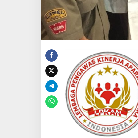
A
R
A
(
L
P
K
A
N
)
I
N
D
O
N
E
S
I
A
U
N
T
U
K
S