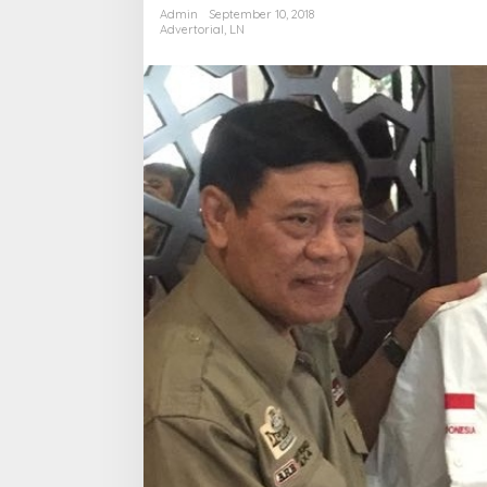
E
Admin
September 10, 2018
N
Advertorial
,
LN
G
A
W
A
S
K
I
N
E
R
J
A
A
P
A
R
A
T
U
R
N
E
G